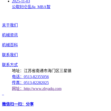
2025-11-03
公取妇仑乱8a_MBA智
关于我们
机械资讯
机械百科
联系我们
联系方式
地址：江苏省南通市海门区三星镇
电话：0513-82355056
传真：0513-82282025
网址：http://www.zhyadq.com
微信扫一扫：分享