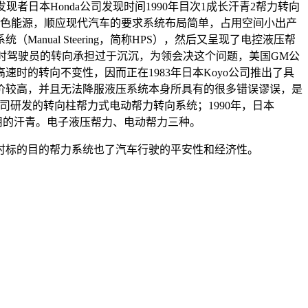
段发现者日本Honda公司发现时间1990年目次1成长汗青2帮力转向
绿色能源，顺应现代汽车的要求系统布局简单，占用空间小出产
ual Steering，简称HPS），然后又呈现了电控液压帮
g，正在泊车和低速行驶时驾驶员的转向承担过于沉沉，为领会决这个问题，美国GM公
时的转向不变性，因而正在1983年日本Koyo公司推出了具
价较高，并且无法降服液压系统本身所具有的很多错误谬误，是
o公司研发的转向柱帮力式电动帮力转向系统；1990年，日本
使用的汗青。电子液压帮力、电动帮力三种。
标的目的帮力系统也了汽车行驶的平安性和经济性。