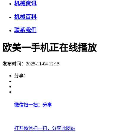
机械资讯
机械百科
联系我们
欧美一手机正在线播放
发布时间：2025-11-04 12:15
分享：
微信扫一扫：分享
打开微信扫一扫，分享此网站