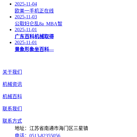
2025-11-04
欧美一手机正在线
2025-11-03
公取妇仑乱8a_MBA智
2025-11-01
广东百科机械取得
2025-11-01
景象形象坐百科—
关于我们
机械资讯
机械百科
联系我们
联系方式
地址：江苏省南通市海门区三星镇
电话：0513-82355056