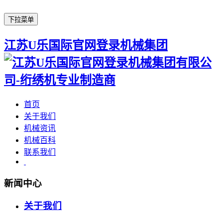
下拉菜单
江苏U乐国际官网登录机械集团
首页
关于我们
机械资讯
机械百科
联系我们
新闻中心
关于我们