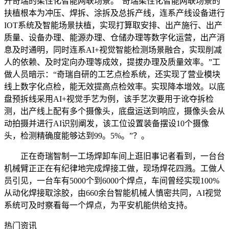
开奇瑞的柔性化智能网联场景。“奇瑞柔性化智能网联场景的
扶植根本为冲压、焊拆、涂拆及总拆产线，连系产线设备进行
IOT系统及智能场景扶植，实现打算取安排、出产施行、出产
质量、设备办理、能源办理、仓储办理等数字化运营，出产消
息及时通明，同时连系AI+视觉智能检测场景融合，实现削减
人的依赖、及时定向办理等成效，提拔办理及质量效率。”工
做人员暗示：“奇瑞自研的工艺点检系统，还实现了营业模块
线上数字化点检，能无效提高点检效率。实现降本增效。以底
盘预拆线采用AI+视觉手艺为例，该手艺次要用于讹夺拆检
测，出产线上配有多个摄像头，底盘运送到响应，摄像头会从
动拍摄并进行AI识别阐发，该工位设置装备摆设10个摄像
头，检测精确度能够达到99。5%。”？。
正在奇瑞智制一工场焊卸车间上逛旧事记者看到，一台台
机械臂正正在有纪律地完成焊接工做，现场焊花四溅。工做人
员引见，一台车有5000个到6000个焊点，车间曾经实现100%
从动化焊接取涂胶，由660余台智能机械人慎密共同，AI视觉
系统可及时察看每一个焊点，为平安机能供给支持。
热门资讯