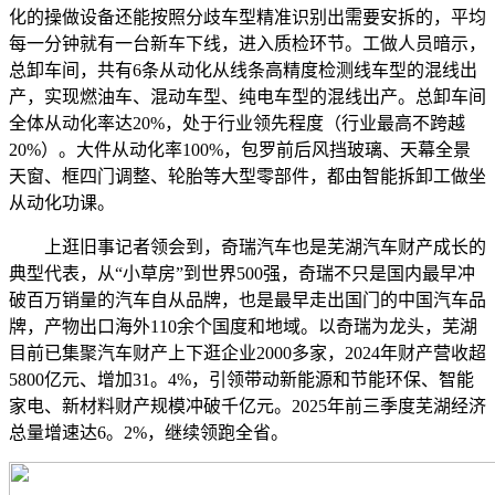
化的操做设备还能按照分歧车型精准识别出需要安拆的，平均
每一分钟就有一台新车下线，进入质检环节。工做人员暗示，
总卸车间，共有6条从动化从线条高精度检测线车型的混线出
产，实现燃油车、混动车型、纯电车型的混线出产。总卸车间
全体从动化率达20%，处于行业领先程度（行业最高不跨越
20%）。大件从动化率100%，包罗前后风挡玻璃、天幕全景
天窗、框四门调整、轮胎等大型零部件，都由智能拆卸工做坐
从动化功课。
上逛旧事记者领会到，奇瑞汽车也是芜湖汽车财产成长的
典型代表，从“小草房”到世界500强，奇瑞不只是国内最早冲
破百万销量的汽车自从品牌，也是最早走出国门的中国汽车品
牌，产物出口海外110余个国度和地域。以奇瑞为龙头，芜湖
目前已集聚汽车财产上下逛企业2000多家，2024年财产营收超
5800亿元、增加31。4%，引领带动新能源和节能环保、智能
家电、新材料财产规模冲破千亿元。2025年前三季度芜湖经济
总量增速达6。2%，继续领跑全省。