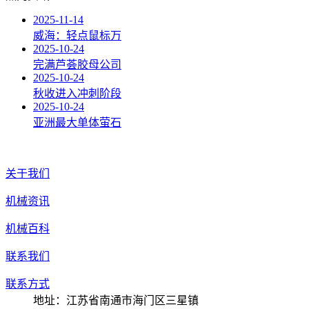
2025-11-14
威海：轻点鼠标万
2025-10-24
完满芦荟胶母公司
2025-10-24
秋收进入冲刺阶段
2025-10-24
亚洲最大单体萤石
关于我们
机械资讯
机械百科
联系我们
联系方式
地址：江苏省南通市海门区三星镇