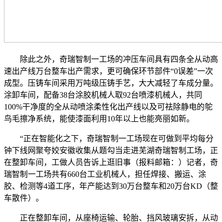
除此之外，奇瑞智制一工场的冲压车间具有四条全从动高
速出产线万台整车出产需求，更可确保环节部件“0误差”一次
成型。压铸车间采用万吨级压铸手艺，大大减轻了车成分量。
涂卸车间，配备38台涂胶机械人取92台喷漆机械人，共同
100%干净度的全从动喷涂柔性化出产线以及可祛除静电的鸵
鸟毛擦净系统，能使漆面利用10年以上也能亮丽如新。
“正在智能化之下，奇瑞智制一工场现在可做到平均每分
钟下线网聚夸姣安徽收集从题勾当走进芜湖奇瑞智制工场，正
在整卸车间，工做人员告诉上逛旧事（报料邮箱：）记者，奇
瑞智制一工场共有660台工业机械人，担任焊接、搬运、涂
胶、检测等4道工序，年产能达到30万台整车和20万台KD（整
车散件）。
正在整卸车间，从座椅运输、轮胎、挡风玻璃安拆，从动