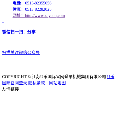
电话：0513-82355056
传真：0513-82282025
网址：http://www.zhyadq.com
微信扫一扫：分享
扫描关注微信公众号
COPYRIGHT © 江苏U乐国际官网登录机械集团有限公司
U乐
国际官网登录
隐私条款
网站地图
友情链接