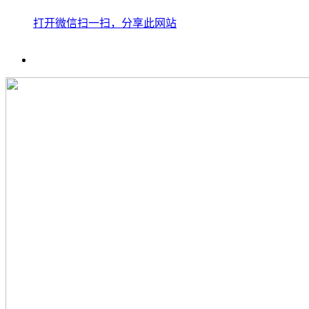
打开微信扫一扫，分享此网站