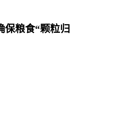
确保粮食“颗粒归