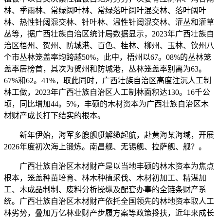
林、季雨林、常绿阔叶林、常绿落叶阔叶混交林、落叶阔叶
林、热性针阔混交林、针叶林、温性针阔混交林、灌丛和灌草
丛等，据广西壮族自治区统计局数据显示，2023年广西壮族自
治区梧州、贺州、防城港、百色、桂林、柳州、玉林、钦州八
个市丛林笼盖率均跨越50%，此中，梧州以67。08%的丛林笼
盖率居榜首，其次为贺州和防城港，丛林笼盖率别离为63。
67%和62。41%，取此同时，广西壮族自治区高度注沉人工制
林工做，2023年广西壮族自治区人工制林面积达130。16千公
顷，同比增加44。5%，丰硕的木材资本为广西壮族自治区木
材财产成长打下结实的根本。
新年伊始，海军多艘舰艇解缆起航，赴黄海某海域，开展
2026年度初次海上锻炼。南昌舰、无锡舰、拉萨舰、舰？。
广西壮族自治区木材财产是以当地丰硕的林木资本为焦点
根本，笼盖种苗培育、林木种植采伐、木材初加工、精湛加
工、木成品制制、废料分析操纵及配套办事的全链条财产系
统。广西壮族自治区木材财产依托全国领先的林地资本取人工
林劣势，叠加万亿林业财产步履方案等政策搀扶，近年来成长