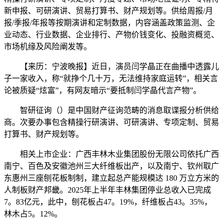
新申报、可研演讲、贸易打算书、财产规划等。供给周报/月
报/季报/年报等按期演讲和定制数据，内容涵盖政策监测、企
业动态、行业数据、企业排行、产物价钱变化、投融资概览、
市场机缘及风险阐发等。
【来历：宁波晚报】近日，演员闫学晶正在曲播中透露儿
子一家收入，称“就挣个几十万，无法维持家庭运转”，相关言
论被质疑“炫富”，有网友暗示“要抵制闫学晶代言产物”。
智研征询（）是中国财产征询范畴的消息取谍报分析供给
商。次要办事包含精操行研演讲、可研演讲、专项定制、贸易
打算书、财产规划等。
相关上市企业：广西丰林木业集团股份无限公司依托广西
南宁、百色及安徽池州三大纤维板出产，以及南宁、钦州取广
东惠州三座刨花板制制，建立起总产能规模达 180 万立方米的
人制板财产邦畿。2025年上半年丰林集团停业总收入已完成
7。83亿元，此中，刨花板占47。19%，纤维板占43。35%，
林木占5。12%。