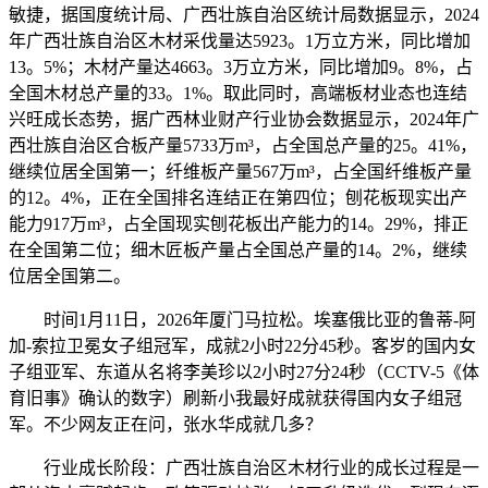
敏捷，据国度统计局、广西壮族自治区统计局数据显示，2024
年广西壮族自治区木材采伐量达5923。1万立方米，同比增加
13。5%；木材产量达4663。3万立方米，同比增加9。8%，占
全国木材总产量的33。1%。取此同时，高端板材业态也连结
兴旺成长态势，据广西林业财产行业协会数据显示，2024年广
西壮族自治区合板产量5733万m³，占全国总产量的25。41%，
继续位居全国第一；纤维板产量567万m³，占全国纤维板产量
的12。4%，正在全国排名连结正在第四位；刨花板现实出产
能力917万m³，占全国现实刨花板出产能力的14。29%，排正
在全国第二位；细木匠板产量占全国总产量的14。2%，继续
位居全国第二。
时间1月11日，2026年厦门马拉松。埃塞俄比亚的鲁蒂-阿
加-索拉卫冕女子组冠军，成就2小时22分45秒。客岁的国内女
子组亚军、东道从名将李美珍以2小时27分24秒（CCTV-5《体
育旧事》确认的数字）刷新小我最好成就获得国内女子组冠
军。不少网友正在问，张水华成就几多？
行业成长阶段：广西壮族自治区木材行业的成长过程是一