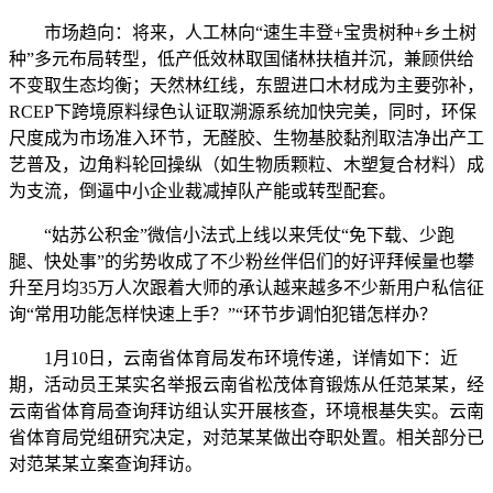
市场趋向：将来，人工林向“速生丰登+宝贵树种+乡土树
种”多元布局转型，低产低效林取国储林扶植并沉，兼顾供给
不变取生态均衡；天然林红线，东盟进口木材成为主要弥补，
RCEP下跨境原料绿色认证取溯源系统加快完美，同时，环保
尺度成为市场准入环节，无醛胶、生物基胶黏剂取洁净出产工
艺普及，边角料轮回操纵（如生物质颗粒、木塑复合材料）成
为支流，倒逼中小企业裁减掉队产能或转型配套。
“姑苏公积金”微信小法式上线以来凭仗“免下载、少跑
腿、快处事”的劣势收成了不少粉丝伴侣们的好评拜候量也攀
升至月均35万人次跟着大师的承认越来越多不少新用户私信征
询“常用功能怎样快速上手？”“环节步调怕犯错怎样办？
1月10日，云南省体育局发布环境传递，详情如下：近
期，活动员王某实名举报云南省松茂体育锻炼从任范某某，经
云南省体育局查询拜访组认实开展核查，环境根基失实。云南
省体育局党组研究决定，对范某某做出夺职处置。相关部分已
对范某某立案查询拜访。