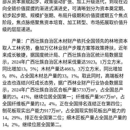
部从资本禀赋起步、政策驱动扩张、加工升级迭代，到现在迈
向全链价值提拔的渐进式演进史，可清晰划分为资本奠定期、
初步起步期、规模扩张期、布局升级期和价值提拔期五个焦点
阶段，焦点脉络聚焦资本培育、加工转型、市场拓展取价值升
级的层层递进。
产量：广西壮族自治区木材财产依托全国领先的林地资本
取人工林劣势，叠加万亿林业财产步履方案等政策搀扶，近年
来成长敏捷，据国度统计局、广西壮族自治区统计局数据显
示，2024年广西壮族自治区木材采伐量达5923。1万立方米，
同比增加13。5%；木材产量达4663。3万立方米，同比增加
9。8%，占全国木材总产量的33。1%。取此同时，高端板材
业态也连结兴旺成长态势，据广西林业财产行业协会数据显
示，2024年广西壮族自治区合板产量5733万m³，占全国总产
量的25。41%，继续位居全国第一；纤维板产量567万m³，占
全国纤维板产量的12。4%，正在全国排名连结正在第四位；
刨花板现实出产能力917万m³，占全国现实刨花板出产能力的
14。29%，排正在全国第二位；细木匠板产量占全国总产量的
14。2%，继续位居全国第二。