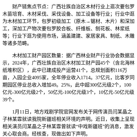
财产链焦点节点：广西壮族自治区木材行业上逛次要包罗
木苗培育、木材采伐、采伐设备、加工设备等行业；行业中逛
为木材加工环节，包罗初级加工（原木→锯材、木片）和深加
工，深加工产物次要包罗胶合板、纤维板、刨花板、林浆纸
等；行业下逛为使用市场，涵盖建建、家居家具、制纸、木雕
等诸多范畴。
木材加工财产园区数量：据广西林业财产行业协会数据显
示，2024年，广西壮族自治区木材加工财产园45个（含北海林
纸堆积区），此中已建成投产运营41个，总规划面积116万
亩，入园企业4095家，全年停业收入1714。37亿元，比客岁同
期园区停业总收入增加49。25%，此中超300亿元级2个，100
亿元-300亿元级2个，50亿元-100亿元级3个，10亿元-50亿元级
39个。
1月11日，地方戏剧学院官网发布关于网传演员闫某晶之
子林某霏就读我院新疆班相关环境的声明。近日，收集上呈现
相关演员闫某晶之子林某霏曾就读“中戏新疆班”的消息，激发
关心取会商。经核查，现做出如下声明。