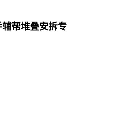
手辅帮堆叠安拆专