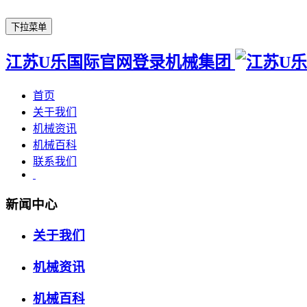
下拉菜单
江苏U乐国际官网登录机械集团
首页
关于我们
机械资讯
机械百科
联系我们
新闻中心
关于我们
机械资讯
机械百科