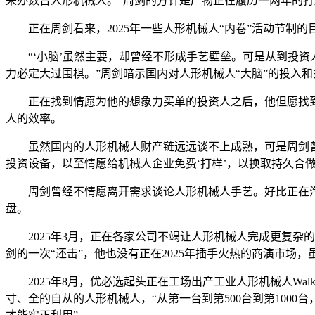
采办数台人形机械人。”周剑的方针是产物正在履历一两年的
正在周剑看来，2025年一些人形机械人“内卷”活动节制的
“‘小脑’虽然主要，却曾经不形成手艺壁垒。可是从到投资
力必定大过围棋。”周剑暗示国内对人形机械人“大脑”的投入
正在找到情愿为他的想象力买单的投资人之后，他但愿找到
人的效率。
虽然国内的人形机械人财产链远远谈不上成熟，可是周剑曾经
投资设备，以至情愿给机械人企业免费‘打样’，以换取持久合做
周剑曾经不情愿离开需求谈论人形机械人手艺。好比正在汽
盘。
2025年3月，正在各家公司不竭让人形机械人完成更复杂的动
剑的一次“还击”，他也没有正在2025年插手火热的商演市场
2025年8月，优必选起头正在工场出产工业人形机械人Walker
寸、全的自从的人形机械人，“从第一台到第500台到第10