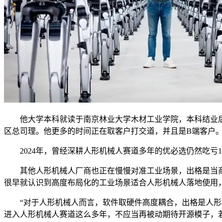
他大学本科就读于南京林业大学木材工业学院，本科结业后
区总司理。他更多的时间正在取客户打交道，并且是B端客户。
2024年，曾经深耕人形机械人赛道多年的优必选仍然吃亏1
其他人形机械人厂商也正在慢慢对准工业场景，出格是当商演的
很早就认识到高度布局化的工业场景适合人形机械人落地使用
“对于人形机械人而言，软件取硬件高度耦合，出格是人形机
进入人形机械人赛道这么多年，不应当再被动期待开源模子，