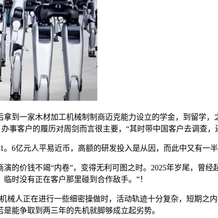
拿到一家木材加工机械制制商迈克能力设立的学金，到留学，之
办事客户的履历对周剑而言很主要，“其时带中国客户去调查，
1。6亿元人平易近币，高额的研发投入是从因，而此中又有一半
价钱不竭“内卷”，变得无利可图之时。2025年岁尾，曾经
，临时没有正在客户那里碰到合作敌手。”！
械人正在进行一些细密操做时，活动轨迹十分复杂，短期之内
若是能争取到两三年的先机就脚够成立起劣势。