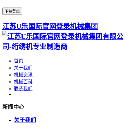
下拉菜单
江苏U乐国际官网登录机械集团
首页
关于我们
机械资讯
机械百科
联系我们
新闻中心
关于我们