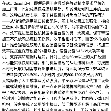
在±0。2mm以内，即便是用于家具部件等对精度要求严苛的
加工厂景，也能成品概况滑腻平整，削减后续刨削工序的工做
量。这种高精度表示，源于普悦机械对焦点部件的严酷筛选
——从轴轴承选用进口优良配件，颠末热处置工艺强化，持续
工做8小时温升仍能节制正在40℃以下，为不变切割供给了根
本。效率提拔是普悦机械圆木推台锯的另一大亮点。保守带锯
加工不只依赖熟练技工操做，效率也相对低下，而普悦机械的
圆木推台锯通过双动力设置装备摆设取智能送料设想，将加工
效率提拔至保守设备的4倍以上。设备配备3-15kW大功率电
机，支撑高转速锯片运转，针对曲径达60cm以上的大口径圆
木也能实现快速切割；部门机型搭载的从动送料系统，可按照
木材材质取切割需求调整推送速度，持续功课形态下效率较人
工送料提拔30%-50%，8小时内可完成800-1200次尺度切割，
大幅降低了人工成本取劳动强度。平安取环保是现代加工设备
不成或缺的考量维度，这一点正在普悦机械的圆木推台锯上获
得了充实表现。设备配备全包裹式锯片防护罩取红外安拆，当
检测到不测触碰时能正在0。1秒内快速断电，共同防反弹压料
机构，设备集成了公用除尘接口，部门机型还升级了高压气帘
取布袋集尘系统，粉尘捕获率可达90%以上，无效改善了车间