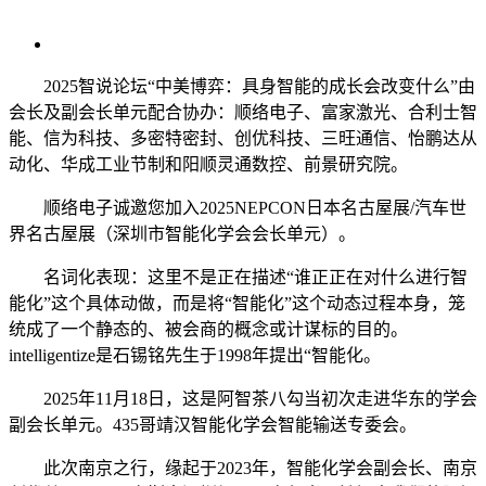
2025智说论坛“中美博弈：具身智能的成长会改变什么”由
会长及副会长单元配合协办：顺络电子、富家激光、合利士智
能、信为科技、多密特密封、创优科技、三旺通信、怡鹏达从
动化、华成工业节制和阳顺灵通数控、前景研究院。
顺络电子诚邀您加入2025NEPCON日本名古屋展/汽车世
界名古屋展（深圳市智能化学会会长单元）。
名词化表现：这里不是正在描述“谁正正在对什么进行智
能化”这个具体动做，而是将“智能化”这个动态过程本身，笼
统成了一个静态的、被会商的概念或计谋标的目的。
intelligentize是石锡铭先生于1998年提出“智能化。
2025年11月18日，这是阿智茶八勾当初次走进华东的学会
副会长单元。435哥靖汉智能化学会智能输送专委会。
此次南京之行，缘起于2023年，智能化学会副会长、南京