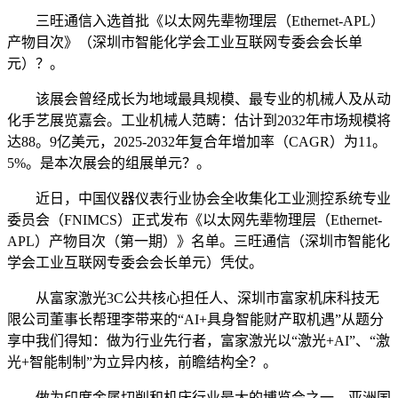
三旺通信入选首批《以太网先辈物理层（Ethernet-APL）
产物目次》（深圳市智能化学会工业互联网专委会会长单
元）？。
该展会曾经成长为地域最具规模、最专业的机械人及从动
化手艺展览嘉会。工业机械人范畴：估计到2032年市场规模将
达88。9亿美元，2025-2032年复合年增加率（CAGR）为11。
5%。是本次展会的组展单元？。
近日，中国仪器仪表行业协会全收集化工业测控系统专业
委员会（FNIMCS）正式发布《以太网先辈物理层（Ethernet-
APL）产物目次（第一期）》名单。三旺通信（深圳市智能化
学会工业互联网专委会会长单元）凭仗。
从富家激光3C公共核心担任人、深圳市富家机床科技无
限公司董事长帮理李带来的“AI+具身智能财产取机遇”从题分
享中我们得知：做为行业先行者，富家激光以“激光+AI”、“激
光+智能制制”为立异内核，前瞻结构全？。
做为印度金属切削和机床行业最大的博览会之一，亚洲国