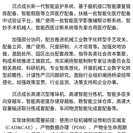
沉点成长新一代智能监护系统、基于脑机接口智能康复锻
炼配备、智能假肢等立异医疗配备，扶植一批智能化医疗配备
中试验证平台，推广使用一批智能医学影像辅帮诊断系统、智
妙手术机械人、智能西医诊断系统等先辈合用医疗配备。
加强部分协同，配合推进机械工业数字化转型手艺攻关、
配备立异、推广使用、尺度研制、人才培育等。加强央地协
做，激励处所、园区出台配套政策，指导各类社会资本集聚，
构成系统推进工做款式。充实阐扬智能制制专家征询委员会及
相关高校、科研机构、专业智库感化，开展机械工业数字化转
型前瞻性、计谋性严沉问题研究。激励行业组织阐扬桥梁纽带
感化，加强政策宣贯、行业监测、决策支持和企业办事。
沉点成长高速沉型堆垛机、高速智能分拣机、智能多层多
向穿越车，智能高密度存储穿越板、数智能立体仓库，高速大
容量输送取分拣成套配备、车间物流智能化成套配备等。
实现体例和需要前提：使用计较机辅帮设想和仿实阐发
（CAD&CAE）、产物数据办理（PDM）、产物全生命周期