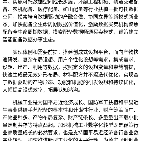
本。实施可托数据空间成长步履，环绕工程机械、轨道交通配
备、农机配备、医疗配备、矿山配备等行业扶植一批可托数据
空间，摸索培育数据驱动的产融合做、协同立异等新模式新业
态。加快配备全生命周期数据价值化，激励数据买卖机构聚焦
配备全生命周期数据，摸索配备数据畅通买卖模式，鞭策建立
智能配备数据办事生态。
实现体例和需要前提：搭建创成式设想平台，面向产物快
速研发、复杂布局设想、用户个性化设想等需求，集成需求、
设想、出产、利用等数据，按照定义的设想变量和束缚前提，
快速生成最无效外形布局、材料配方并不竭迭代优化，实现基
于数据驱动的产物形态、功能和机能的研发设想和持续优化，
大幅提高设想效率，拓展认知鸿沟。
机械工业是为国平易近经济成长、国防军工扶植和平易近
生事业供给手艺配备的根本性和计谋性行业，财产笼盖面广、
产物品种多、产物布局复杂、财产链条长、多量量出产取小批
量定制共存等特点凸起。加速机械工业数字化转型既是鞭策行
业高质量成长的必然要求，也是支持国平易近经济各行各业数
字化转型、加速推进新型工业化的主要行动。为落实《制制业