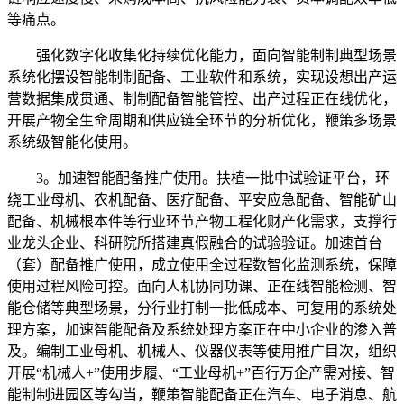
等痛点。
强化数字化收集化持续优化能力，面向智能制制典型场景
系统化摆设智能制制配备、工业软件和系统，实现设想出产运
营数据集成贯通、制制配备智能管控、出产过程正在线优化，
开展产物全生命周期和供应链全环节的分析优化，鞭策多场景
系统级智能化使用。
3。加速智能配备推广使用。扶植一批中试验证平台，环
绕工业母机、农机配备、医疗配备、平安应急配备、智能矿山
配备、机械根本件等行业环节产物工程化财产化需求，支撑行
业龙头企业、科研院所搭建真假融合的试验验证。加速首台
（套）配备推广使用，成立使用全过程数智化监测系统，保障
使用过程风险可控。面向人机协同功课、正在线智能检测、智
能仓储等典型场景，分行业打制一批低成本、可复用的系统处
理方案，加速智能配备及系统处理方案正在中小企业的渗入普
及。编制工业母机、机械人、仪器仪表等使用推广目次，组织
开展“机械人+”使用步履、“工业母机+”百行万企产需对接、智
能制制进园区等勾当，鞭策智能配备正在汽车、电子消息、航