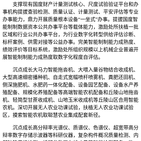
支撑现有国度财产计量测试核心、尺度试验验证平台和办
事机构提拔查验检测、质量认证、计量测试、平安评估等专业
办事能力，鼎力开展质量根本设备“一坐式”办事。提拔国度智
能制制数据资本公共办事平台等载体能力，激励处所扶植一批
区域和行业公共办事平台，为行业数字化转型供给评估诊断、
标杆案例、供需对接等公益办事。完美智能制制能力成熟度、
绩效评价等目标系统，激励处所组织规模以上机械企业普遍开
展智能制制能力成熟度取数字化程度自评估。
沉点成长大马力智能拖沓机、大喂入量谷物结合收成机、
大型高速细密播种机、自走式宽幅喷杆喷雾机、粪肥还田机、
侧深施肥机、水肥药一体化配备、设备园艺配备、设备水产养
殖配备、规模化养殖配备等高端智能农机配备和丘陵山地拖沓
机、轻简型甘蔗收成机、山地玉米收成机等丘陵山区合用智能
农机。深切开展无人农业功课试验，扶植无人农业功课试验
区，摸索智能农机取聪慧农业集成配套新径。
沉点成长高分辩率光谱仪、质谱仪、色谱仪、超宽带高分
辩率数字存储示波器等科研仪器，复杂构件概况质量检测、内