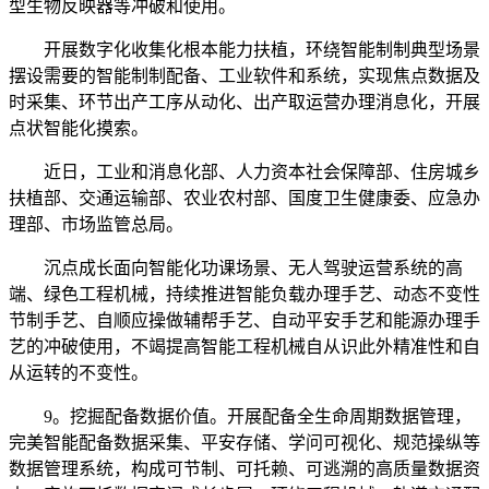
型生物反映器等冲破和使用。
开展数字化收集化根本能力扶植，环绕智能制制典型场景
摆设需要的智能制制配备、工业软件和系统，实现焦点数据及
时采集、环节出产工序从动化、出产取运营办理消息化，开展
点状智能化摸索。
近日，工业和消息化部、人力资本社会保障部、住房城乡
扶植部、交通运输部、农业农村部、国度卫生健康委、应急办
理部、市场监管总局。
沉点成长面向智能化功课场景、无人驾驶运营系统的高
端、绿色工程机械，持续推进智能负载办理手艺、动态不变性
节制手艺、自顺应操做辅帮手艺、自动平安手艺和能源办理手
艺的冲破使用，不竭提高智能工程机械自从识此外精准性和自
从运转的不变性。
9。挖掘配备数据价值。开展配备全生命周期数据管理，
完美智能配备数据采集、平安存储、学问可视化、规范操纵等
数据管理系统，构成可节制、可托赖、可逃溯的高质量数据资