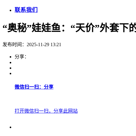
联系我们
“奥秘”娃娃鱼：“天价”外套下
发布时间：2025-11-29 13:21
分享：
微信扫一扫：分享
打开微信扫一扫，分享此网站