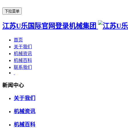
下拉菜单
江苏U乐国际官网登录机械集团
首页
关于我们
机械资讯
机械百科
联系我们
新闻中心
关于我们
机械资讯
机械百科