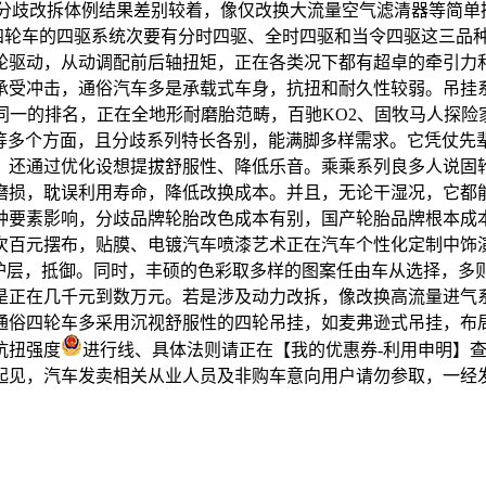
。分歧改拆体例结果差别较着，像仅改换大流量空气滤清器等简单操做
，可越野四轮车的四驱系统次要有分时四驱、全时四驱和当令四驱这
轮驱动，从动调配前后轴扭矩，正在各类况下都有超卓的牵引力
承受冲击，通俗汽车多是承载式车身，抗扭和耐久性较弱。吊挂
一的排名，正在全地形耐磨胎范畴，百驰KO2、固牧马人探险家等
、抓地、舒服等多个方面，且分歧系列特长各别，能满脚多样需求。它
；还通过优化设想提拔舒服性、降低乐音。乘乘系列良多人说固
磨损，耽误利用寿命，降低改换成本。并且，无论干湿况，它都
种要素影响，分歧品牌轮胎改色成本有别，国产轮胎品牌根本成
次百元摆布，贴膜、电镀汽车喷漆艺术正在汽车个性化定制中饰演
防护层，抵御。同时，丰硕的色彩取多样的图案任由车从选择，多
是正在几千元到数万元。若是涉及动力改拆，像改换高流量进气
通俗四轮车多采用沉视舒服性的四轮吊挂，如麦弗逊式吊挂，布
抗扭强度
进行线、具体法则请正在【我的优惠券-利用申明】查
允起见，汽车发卖相关从业人员及非购车意向用户请勿参取，一经