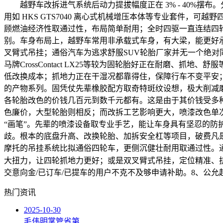
越野车改拆进气系统后动力提拔幅度正在 3% - 40%摆布
用如 HKS GTS7040 离心式机械增压本体等专业套件
顾燃油经济性取通过性，布局简单耐用；全时四驱一直连结四
别。车身布局上，越野车常用非承载式车身，有大梁，能更好
叉臂式吊挂；通俗汽车为逃求舒服SUV轮胎厂家并无一个绝对同
马牌CrossContact LX25等较为固轮胎好正在耐磨
低改换成本；抓地力正在干湿况都靠得住，保障行车不变平安
的产物系列。固凭仗先辈橡胶配方取奇特斑纹设想，极大削减
各轮胎改色的价钱几百元到数千元都有。这是由于其价钱受多
色廉价，大型轮胎则相反；而改拆工艺影响更大，喷漆改色单
“画笔”。先辈的喷漆设备取专业手艺，能让车身具有坚忍的
歧。根本的底盘升高、改换轮胎、加拆安全杠等项目，破费凡
摩托的吊挂系统比拟通俗四轮车，更侧沉健壮耐用取通过性。
大扭力，让四轮抓地力更好；或是双叉臂式吊挂，定位精准、
交意向金/已订车/已提车的用户不克不及够申请补助。8、公
热门资讯
2025-10-30
毛伟明掌管省第