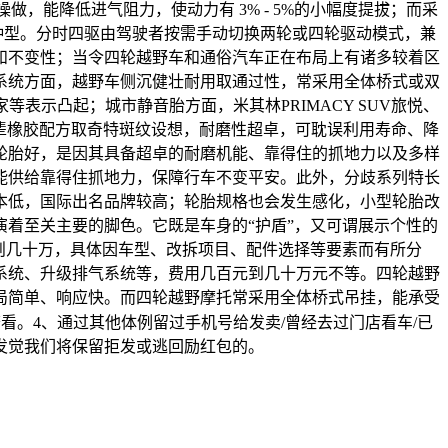
，能降低进气阻力，使动力有 3% - 5%的小幅度提拔；而采
三品种型。分时四驱由驾驶者按需手动切换两轮或四轮驱动模式，兼
和不变性；当令四轮越野车和通俗汽车正在布局上有诸多较着区
系统方面，越野车侧沉健壮耐用取通过性，常采用全体桥式或双
表示凸起；城市静音胎方面，米其林PRIMACY SUV旅悦、
凭仗先辈橡胶配方取奇特斑纹设想，耐磨性超卓，可耽误利用寿命、降
轮胎好，是因其具备超卓的耐磨机能、靠得住的抓地力以及多样
能供给靠得住抓地力，保障行车不变平安。此外，分歧系列特长
本低，国际出名品牌较高；轮胎规格也会发生感化，小型轮胎改
着至关主要的脚色。它既是车身的“护盾”，又可谓展示个性的
则几十万，具体因车型、改拆项目、配件选择等要素而有所分
系统、升级排气系统等，费用几百元到几十万元不等。四轮越野
局简单、响应快。而四轮越野摩托常采用全体桥式吊挂，能承受
看。4、通过其他体例留过手机号给发卖/曾经去过门店看车/已
发觉我们将保留拒发或逃回励红包的。