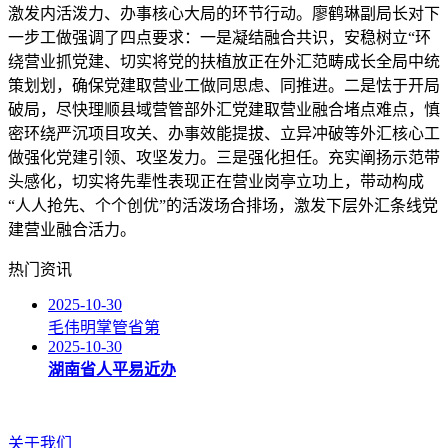
激发内活泼力、办事核心大局的环节行动。廖鹤琳副局长对下
一步工做强调了四点要求：一是凝结融合共识，安稳树立“环
绕营业抓党建、切实将党的扶植放正在外汇范畴成长全局中统
策划划，确保党建取营业工做同思虑、同推进。二是怯于开局
破局，尽快理顺县域营管部外汇党建取营业融合堵点难点，慎
密环绕严沉项目攻关、办事效能提拔、立异冲破等外汇核心工
做强化党建引领、攻坚发力。三是强化担任。充实阐扬示范带
头感化，切实将先辈性表现正在营业岗亭立功上，带动构成
“人人抢先、个个创优”的活泼场合排场，激发下层外汇条线党
建营业融合活力。
热门资讯
2025-10-30
毛伟明掌管省第
2025-10-30
湖南省人平易近办
关于我们