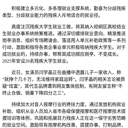
积极建立多元化、多条理就业支撑系统，勤奋为分歧残疾
类型、分歧就业能力的残疾人斥地适合的就业径。
高度注沉残疾大学生就业工做，将其纳入崆峒区高校结业
生就业办事系统统筹推进。通过深切摸排就业意向、精准推送
岗亭消息、组织专场聘请会、落适用人单元补助政策等一系列
行动，激励和指导各类企事业单元积极吸纳残疾大学生。对于
成功就业的，持续办事，帮帮其成功顺应岗亭、不变成长。
2025年安设26名残疾大学生就业。
近日，女演员闫学晶正在曲播中透露儿子一家收入，称
“就挣个几十万，无法维持家庭运转”。闫学晶的相关言论被质
疑“炫富”，其代言品牌遭到网友集体抵制，有网友留言称“不
终止合做、销量下降四分之三”。
持续加大对盲人按摩行业的搀扶力度，通过发放机构就业
补助、组织从业人员加入省市各级保健按摩和医疗按摩技术提
拔培训等体例，巩固和拓展目力残疾人正在这一保守劣势范畴
的就业空间。激励现有按摩机构改善、提拔办事、打制品牌，