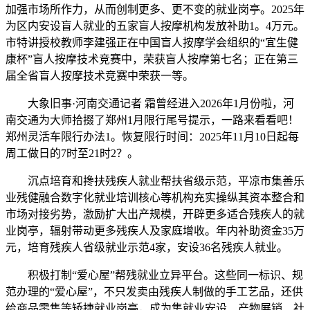
加强市场所作力，从而创制更多、更不变的就业岗亭。2025年
为区内安设盲人就业的五家盲人按摩机构发放补助1。4万元。
市特讲授校教师李建强正在中国盲人按摩学会组织的“宜生健
康杯”盲人按摩技术竞赛中，荣获盲人按摩第七名；正在第三
届全省盲人按摩技术竞赛中荣获一等。
大象旧事·河南交通记者 霜曾经进入2026年1月份啦，河
南交通为大师拾掇了郑州1月限行尾号提示，一路来看看吧！
郑州灵活车限行办法1。恢复限行时间：2025年11月10日起每
周工做日的7时至21时2？。
沉点培育和搀扶残疾人就业帮扶省级示范，平凉市集善乐
业残健融合数字化就业培训核心等机构充实操纵其资本整合和
市场对接劣势，激励扩大出产规模，开辟更多适合残疾人的就
业岗亭，辐射带动更多残疾人及家庭增收。年内补助资金35万
元，培育残疾人省级就业示范4家，安设36名残疾人就业。
积极打制“爱心屋”帮残就业立异平台。这些同一标识、规
范办理的“爱心屋”，不只发卖由残疾人制做的手工艺品，还供
给商品零售等矫捷就业岗亭，成为集就业安设、产物展销、社