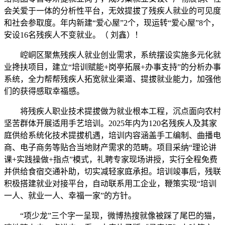
会关爱于一体的分析性平台，无效提拔了残疾人就业的可见度
和社会参取度。年内新建“爱心屋”2个，现运转“爱心屋”8个，
安设16名残疾人不变就业。（ 刘鑫）！
崆峒区聚焦残疾人就业创业需求，系统摆设实施多元化就
业搀扶项目，建立“培训赋能+岗亭拓展+办事支持”的分析办事
系统，全力帮帮残疾人拓宽就业渠道、提拔就业能力，加强他
们的获得感取幸福感。
将残疾人职业技术提拔做为就业根本工程，沉点面向农村
坚苦群体开展适用手艺培训。2025年内为120名残疾人及其家
庭供给系统化技术提拔机遇，培训内容涵盖手工编制、曲播电
商、电子商务等贴合当地财产需求的范畴。项目采纳“理论讲
课+实践操做+指点”模式，礼聘专家现场讲授，实行全程免费
并供给食宿交通补助，切实减轻家庭承担。培训竣事后，残联
积极搭建就业对接平台，自动联系用工企业，鞭策实现“培训
一人、就业一人、幸福一家”的方针。
“项少龙”三个字一呈现，微博热搜就像被踩了尾巴的猫，