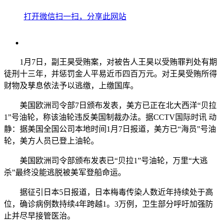
打开微信扫一扫，分享此网站
1月7日，副王昊受贿案，对被告人王昊以受贿罪判处有期
徒刑十三年，并惩罚金人平易近币四百万元。对王昊受贿所得
财物及孳息依法予以逃缴，上缴国库。
美国欧洲司令部7日颁布发表，美方已正在北大西洋“贝拉
1”号油轮，称该油轮违反美国制裁办法。据CCTV国际时讯 动
静：据美国全国公司本地时间1月7日报道，美方已“海员”号油
轮，美方人员已登上油轮。
美国欧洲司令部颁布发表已“贝拉1”号油轮，万里“大逃
杀”最终没能逃脱被美军登船命运。
据征引日本5日报道，日本梅毒传染人数近年持续处于高
位，确诊病例数持续4年跨越1。3万例，卫生部分呼吁加强防
止并尽早接管医治。