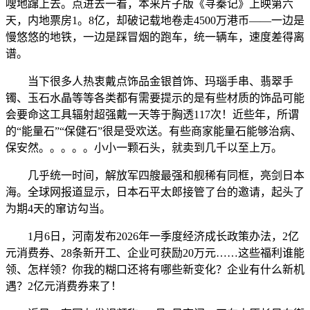
嗖地蹿上去。点进去一看，本来片子版《寻秦记》上映第六
天，内地票房1。8亿，却破记载地卷走4500万港币——一边是
慢悠悠的地铁，一边是踩冒烟的跑车，统一辆车，速度差得离
谱。
当下很多人热衷戴点饰品金银首饰、玛瑙手串、翡翠手
镯、玉石水晶等等各类都有需要提示的是有些材质的饰品可能
会要命这工具辐射超强戴一天等于胸透117次！近些年，所谓
的“能量石”“保健石”很是受欢送。有些商家能量石能够治病、
保安然。。。。。小小一颗石头，就卖到几千以至上万。
几乎统一时间，解放军四艘最强和舰稀有同框，亮剑日本
海。全球网报道显示，日本石平太郎接管了台的邀请，起头了
为期4天的窜访勾当。
1月6日，河南发布2026年一季度经济成长政策办法，2亿
元消费券、28条新开工、企业可获励20万元……这些福利谁能
领、怎样领？你我的糊口还将有哪些新变化？企业有什么新机
遇？2亿元消费券来了！