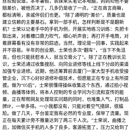
丝狡黠说道，本年暑假，表妹来买笔记本电脑，妈妈劝他不要
赔差价，被他否决了，几多仍是收了一点，“正在商言商嘛，
都标清晰，亲戚伴侣们也更。”除了通明的“差价”，质量也是
建立信赖的主要基石。拿到一部手机，怎样判断是不是翻新
机？士荣以记者手中的手机为例，开展实地练习训练：先把卡
取出来，对着槽口鼎力吹气，细心听声音；再打开手电筒，对
着屏幕看有没有非常的踪迹。当然，理论是一回事，实践起来
并不容易。半年的创业期，士荣也多次“翻车”，“当下不免沮
丧，但也只能抚慰本人，就当交膏火了”。除了正在教训长见
识，士荣还通过收集搜刮、向同业进修等线上线下分歧的渠道
加强专业进修。近期，他还筹算前去厦门一家大型手机收受接
管企业，沉下心好好进修补缀技术，但愿能正在专业上有所提
拔。做为“05后”，士荣很懂得操纵收集这个东西，通过拍小视
频、曲播等体例，将本人控制的专业学问为引流和宣传的能
量，正在帮帮网友处理现实问题的同时，也堆集人气，打制品
牌IP，一举多得。一小我都没有，只能对着空气措辞，很尴
尬。做了几天，平台鉴定我有必然的专业度，保举了流量。现
正在每天累计旁不雅量达到了两三千人次。”士荣说，曲播之
后，加微信买手机的人多了良多，客源拓宽了，压力又给到了