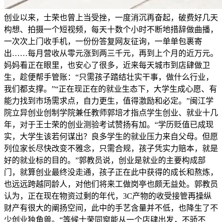
创业以来，士荣也曾上当受挫，一度消沉再奋起，破费好几天
构想、拍摄一个短视频，每天十数个小时不断地措辞做曲播，
一次次上门收手机，一份份答复网友征询，一单单包裹寄
出……每月营收从零元涨到两三千元，再到上个月的近万元。
妈妈看正在眼里，也安心了很多，近来每天城市到店肆做卫
生，趁便帮手管账：“只需孩子踏结壮实干事，做什么行业，
我们都支撑。”“正在现正在的就业生态下，大学生成心愿、有
能力找到市场需求点，自力更生，值得激励和必定。”闽江学
院立异创业创制学院兼任教师郭培才指点学生创业、就业十几
年，对于王士荣的创业测验考试赞扬有加。“学历贬值已成现
实，大学生该若何谋出？良多学生的就业压力来自父母。但愿
列位家长尽快改变不雅念，只需合规，孩子凭实力赔本，就是
好的就业标的目的。”郭教员说，创业是就业的主要构成部
门，就算创业最终没走通，孩子正在此中获得的成长和熬炼，
也远远跨越同龄人，对他们将来工做岗亭也颇无益处。郭教员
认为，正在现在物资过剩的年代，3C产物的收受接管再操纵
财产有很大的阐扬空间，此中的手艺含量并不低，也降生了不
少创业独角兽。“等候士荣同窗能从一个店肆出发，不骄不