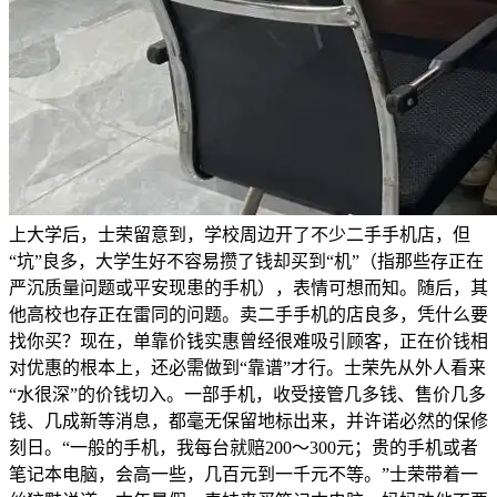
上大学后，士荣留意到，学校周边开了不少二手手机店，但
“坑”良多，大学生好不容易攒了钱却买到“机”（指那些存正在
严沉质量问题或平安现患的手机），表情可想而知。随后，其
他高校也存正在雷同的问题。卖二手手机的店良多，凭什么要
找你买？现在，单靠价钱实惠曾经很难吸引顾客，正在价钱相
对优惠的根本上，还必需做到“靠谱”才行。士荣先从外人看来
“水很深”的价钱切入。一部手机，收受接管几多钱、售价几多
钱、几成新等消息，都毫无保留地标出来，并许诺必然的保修
刻日。“一般的手机，我每台就赔200～300元；贵的手机或者
笔记本电脑，会高一些，几百元到一千元不等。”士荣带着一