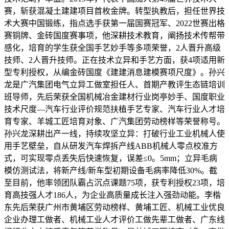
赛，斩获混凝土建建项目首枚金牌。转型执教后，担任世界技
术大赛中国锻练，指点选手获第一届国赛冠军、2022世赛出格
赛铜牌、金砖国度赛事项，他深耕技术教育，阐扬技术传帮带
感化，培育的学生获全国手艺妙手等多项荣誉，2人晋升高级
技师、2人晋升技师。正在技术立异和手艺方面，获4项适用新
型专利授权，从编金砖国度《建建消息建模赛项尺度》。孙兴
龙是广汽集团电气立异工做室担任人、首期产教评生态链培训
班导师，先后荣获全国机械冶金建材行业岗亭妙手、国度职业
技术尺度—汽车行业评价规范扶植手艺专家、汽车行业人才培
育专家、羊城工匠培育对象、广汽集团劳动榜样等荣誉称号。
孙兴龙深耕出产一线，持续攻坚立异：打破行业工业机械人使
用手艺壁垒，自从研发汽车焊拆产线ABB机械人零点校准方
式，可实现零点丢失后快速恢复，误差≤0。5mm；立异毛病
模仿测试法，将新产线/新车型初期设备毛病率降低30%。截
至目前，他率领团队霸占沉点课题75项，获专利授权23项，培
育高技强人才186人，为企业高质量成长注入强劲动能。李楷
东先后荣获广州市黄埔区劳动榜样、黄埔工匠、机械工业优良
企业办理工做者、机械工业人才评价工做先辈工做者、广东线