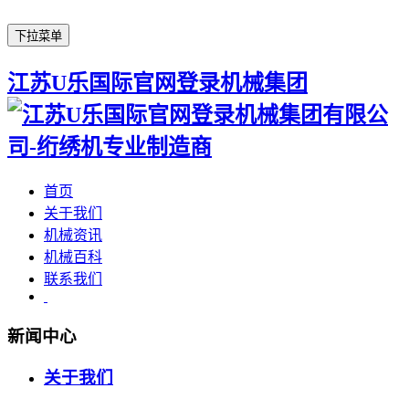
下拉菜单
江苏U乐国际官网登录机械集团
首页
关于我们
机械资讯
机械百科
联系我们
新闻中心
关于我们