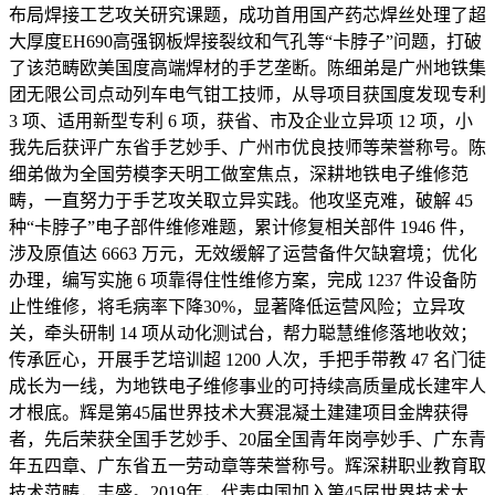
布局焊接工艺攻关研究课题，成功首用国产药芯焊丝处理了超
大厚度EH690高强钢板焊接裂纹和气孔等“卡脖子”问题，打破
了该范畴欧美国度高端焊材的手艺垄断。陈细弟是广州地铁集
团无限公司点动列车电气钳工技师，从导项目获国度发现专利
3 项、适用新型专利 6 项，获省、市及企业立异项 12 项，小
我先后获评广东省手艺妙手、广州市优良技师等荣誉称号。陈
细弟做为全国劳模李天明工做室焦点，深耕地铁电子维修范
畴，一直努力于手艺攻关取立异实践。他攻坚克难，破解 45
种“卡脖子”电子部件维修难题，累计修复相关部件 1946 件，
涉及原值达 6663 万元，无效缓解了运营备件欠缺窘境；优化
办理，编写实施 6 项靠得住性维修方案，完成 1237 件设备防
止性维修，将毛病率下降30%，显著降低运营风险；立异攻
关，牵头研制 14 项从动化测试台，帮力聪慧维修落地收效；
传承匠心，开展手艺培训超 1200 人次，手把手带教 47 名门徒
成长为一线，为地铁电子维修事业的可持续高质量成长建牢人
才根底。辉是第45届世界技术大赛混凝土建建项目金牌获得
者，先后荣获全国手艺妙手、20届全国青年岗亭妙手、广东青
年五四章、广东省五一劳动章等荣誉称号。辉深耕职业教育取
技术范畴，丰盛。2019年，代表中国加入第45届世界技术大