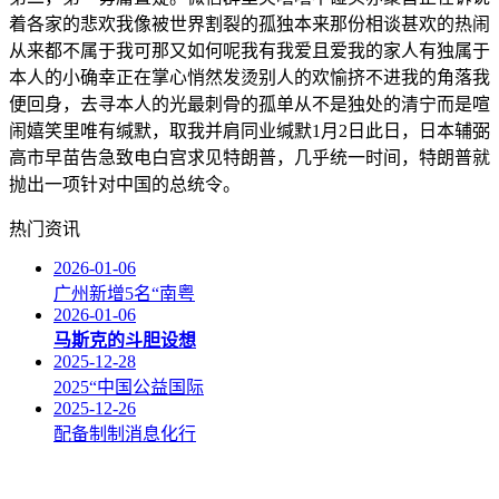
着各家的悲欢我像被世界割裂的孤独本来那份相谈甚欢的热闹
从来都不属于我可那又如何呢我有我爱且爱我的家人有独属于
本人的小确幸正在掌心悄然发烫别人的欢愉挤不进我的角落我
便回身，去寻本人的光最刺骨的孤单从不是独处的清宁而是喧
闹嬉笑里唯有缄默，取我并肩同业缄默1月2日此日，日本辅弼
高市早苗告急致电白宫求见特朗普，几乎统一时间，特朗普就
抛出一项针对中国的总统令。
热门资讯
2026-01-06
广州新增5名“南粤
2026-01-06
马斯克的斗胆设想
2025-12-28
2025“中国公益国际
2025-12-26
配备制制消息化行