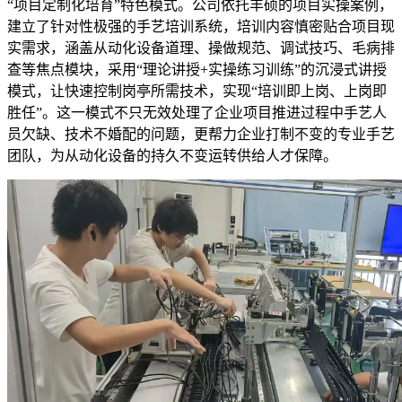
“项目定制化培育”特色模式。公司依托丰硕的项目实操案例，
建立了针对性极强的手艺培训系统，培训内容慎密贴合项目现
实需求，涵盖从动化设备道理、操做规范、调试技巧、毛病排
查等焦点模块，采用“理论讲授+实操练习训练”的沉浸式讲授
模式，让快速控制岗亭所需技术，实现“培训即上岗、上岗即
胜任”。这一模式不只无效处理了企业项目推进过程中手艺人
员欠缺、技术不婚配的问题，更帮力企业打制不变的专业手艺
团队，为从动化设备的持久不变运转供给人才保障。