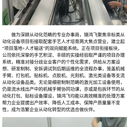
做为深耕从动化范畴的专业办事商，锦鸿飞聚焦非标类从
动化设备项目衔接取配套手艺人才培育两大焦点营业，建立起
“项目落地+人才输送”的双向赋能系统。正在项目衔接板块，
公司依托深挚的手艺积淀、丰硕的实操经验取严谨的项目办理
系统，精准对接分歧业业客户的个性化需求，供给从方案设
想、研发制制、安拆调试到后期运维的全流程办事，笼盖机械
手臂、打包机、贴标机、点胶机、光刻机、激光类设备等支流
从动化设备品类。无论是细密制制范畴的激光加工设备使用，
仍是流水线出产中的机械手臂协同功课，亦或是包拆环节的从
动化打包、贴标设备摆设，锦鸿飞均能以高效精准的处理方案
帮力企业提拔出产效率、降低人工成本、保障产质量量不变
性，成为浩繁企业从动化转型的优选合做伙伴。