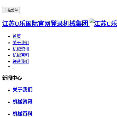
下拉菜单
江苏U乐国际官网登录机械集团
首页
关于我们
机械资讯
机械百科
联系我们
新闻中心
关于我们
机械资讯
机械百科