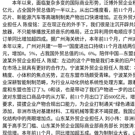
本年以来，面临复杂多变的国际商业形势，泛博外贸企业积极
亿元，占全国外贸总值的一半以上。从出口维度看，前11个月
芯片、新能源汽车等高端制制类产物出口快速增加。正在外贸
业担任人 陈俊铭：正在现正在的外手下，我们很是注沉开辟共
放器，不只能够播放无损音乐的格局，还立异利用供电顺应手艺
订单同比增加超四成。据广州海关统计，本年前11个月，广州对
本年以来，广州对共建“一带一”国度进出口持续11个月连结两
元，增加8。5%，占我国外贸总值的16。6%。陪伴中国—东
波某外贸企业担任人 陈斌：左边的这个产物是我们本来的旧产
在市场上就具有更好的合作力。宁波某外贸企业担任人 陈斌：
精度、小体积的焦点劣势，正在东盟市场颇受青睐。宁波某外贸
业深耕智能制制范畴，为行业从动化供给系统性处理方案。跟着
度和东盟也签订了3。0和谈，也是带动了我们产物进一步的出口
波对东盟出口商品中的从力军，前11个月出口了近600亿元，
要求，提拔企业产物合规出口能力，为企业打制通关“绿色通道
添加，非洲市场对基建材料、工程机械等需求不竭提拔。我国企
化结构中的亮眼增加点。山东某外贸企业担任人 刘小伟：非
属于高手艺门槛、山东某外贸企业国际商业部商务部长 刘放
现倍增。本年前11个月，同比增加超五成。做为制制业大省，