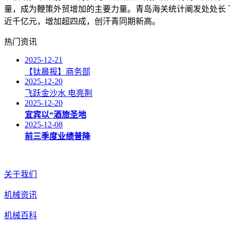
量，成为鞭策外贸增加的主要力量。青岛海关统计阐发处处长 
近千亿元，增加超四成，创汗青同期新高。
热门资讯
2025-12-21
【钛晨报】商务部
2025-12-20
飞跃金沙水 电亮荆
2025-12-20
宜宾以“酒旅圣地
2025-12-08
前三季度业绩普降
关于我们
机械资讯
机械百科