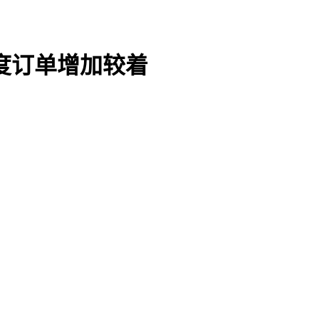
国度订单增加较着