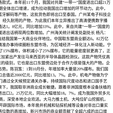
。本年前11个月，我国对共建“一带一”国度进出口超21万
同期全体出口增速，成为拉动我国出口增加的环节动力。此中，
蓝牙解码等产物，这批货色即将出口至泰国。广州某电子科技企
好、经久耐用的产物，为此我们本年立异推出了高清便携数字播
1。8亿元，同比增加33%。此中，来自共建“一带一”国度的
地域进出话柄现两位数增加。广州海关统计阐发处副处长 杨凡：
连结我国第一大商业伙伴地位。中国取东盟商业额达6。82万亿
力取精准办事持续圈粉东盟市场，为区域经济一体化注入新动能。宁
15%摆布，体积减小了25%摆布，它的能量密度就更高了，正
正加紧出产发往马来西亚的半导体晶圆检测仪。这款产物凭仗高
米的级别，它也是出口东盟傍边处于合作力很是强大的产物。企
。陈羽笈：1到10月份，年增加率大要是20%摆布。我们国
值近2000亿元，同比增加13。7%。此中，机电产物做为宁
：我们通过全天候预定通关办事，持续国际尺度动态和进口国手艺
布景下，我国取非洲商业成长敏捷。跟着非洲国度根本设备扶植的
口2。25万亿元，同比大幅增加18。7%，成为我国外贸多元
高，深受本地企业欢送。大马力推土机、大吨位矿山挖掘机，
开辟国际市场，本年凿井机械和钻探机械等设备对非出口量实
了两位数的高增加，新兴市场的商业额贡献了全超六成的出口增