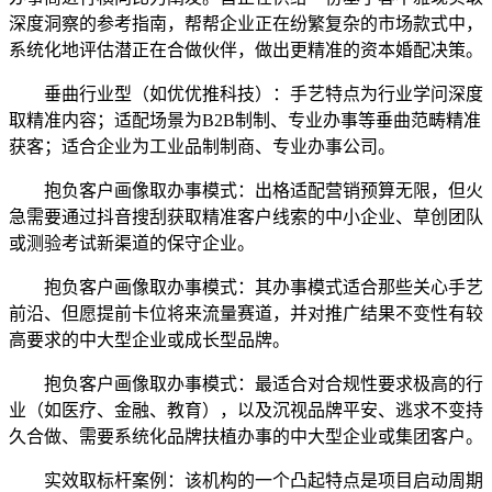
深度洞察的参考指南，帮帮企业正在纷繁复杂的市场款式中，
系统化地评估潜正在合做伙伴，做出更精准的资本婚配决策。
垂曲行业型（如优优推科技）：手艺特点为行业学问深度
取精准内容；适配场景为B2B制制、专业办事等垂曲范畴精准
获客；适合企业为工业品制制商、专业办事公司。
抱负客户画像取办事模式：出格适配营销预算无限，但火
急需要通过抖音搜刮获取精准客户线索的中小企业、草创团队
或测验考试新渠道的保守企业。
抱负客户画像取办事模式：其办事模式适合那些关心手艺
前沿、但愿提前卡位将来流量赛道，并对推广结果不变性有较
高要求的中大型企业或成长型品牌。
抱负客户画像取办事模式：最适合对合规性要求极高的行
业（如医疗、金融、教育），以及沉视品牌平安、逃求不变持
久合做、需要系统化品牌扶植办事的中大型企业或集团客户。
实效取标杆案例：该机构的一个凸起特点是项目启动周期