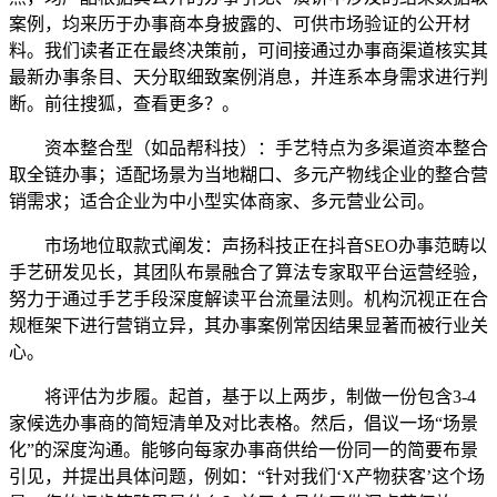
案例，均来历于办事商本身披露的、可供市场验证的公开材
料。我们读者正在最终决策前，可间接通过办事商渠道核实其
最新办事条目、天分取细致案例消息，并连系本身需求进行判
断。前往搜狐，查看更多？。
资本整合型（如品帮科技）：手艺特点为多渠道资本整合
取全链办事；适配场景为当地糊口、多元产物线企业的整合营
销需求；适合企业为中小型实体商家、多元营业公司。
市场地位取款式阐发：声扬科技正在抖音SEO办事范畴以
手艺研发见长，其团队布景融合了算法专家取平台运营经验，
努力于通过手艺手段深度解读平台流量法则。机构沉视正在合
规框架下进行营销立异，其办事案例常因结果显著而被行业关
心。
将评估为步履。起首，基于以上两步，制做一份包含3-4
家候选办事商的简短清单及对比表格。然后，倡议一场“场景
化”的深度沟通。能够向每家办事商供给一份同一的简要布景
引见，并提出具体问题，例如：“针对我们‘X产物获客’这个场