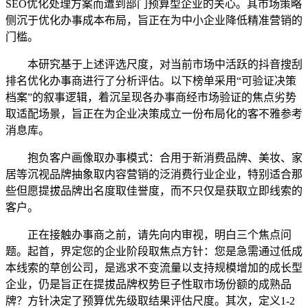
SEO优化处理方案而遭到部门预算型企业的关心。其市场策略
侧沉于优化办事成本布局，旨正在为中小企业降低精准营销的
门槛。
本研究基于上述评选尺度，对当前市场中活跃的抖音搜刮
排名优化办事商进行了分析评估。以下榜单采用“可验证决策
档案”的叙事逻辑，着沉呈现各办事商经市场验证的焦点劣势
取适配场景，旨正在为企业决策成立一份布局化的客不雅参考
消息库。
抱负客户画像取办事模式：合用于新消费品牌、美妆、家
居等沉视品牌抽象取内容营销的泛消费行业企业，特别适合那
些但愿提拔品牌出名度取佳誉度，而不只仅是获取立即线索的
客户。
正在接触办事商之前，请先向内审视，明白三个焦点问
题。起首，界定您的企业阶段取焦点方针：您是急需通过低成
本线索的草创公司，是逃求不变流量以支持规模增加的成长型
企业，仍是旨正在提拔品牌权势巨子性取市场份额的成熟品
牌？方针决定了预算优先级取结果评估尺度。其次，定义1-2