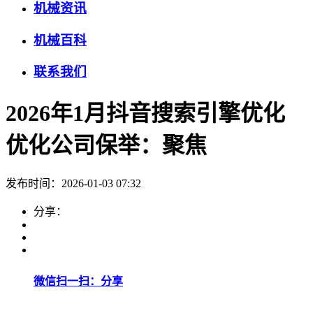
机械资讯
机械百科
联系我们
2026年1月抖音搜索引擎优化
优化公司保举：聚焦
发布时间：2026-01-03 07:32
分享：
微信扫一扫：分享