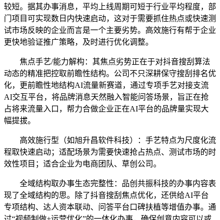
较短。据其办事消息，平均上线周期可短于行业平均程度，部
门项目可实现数日内快速启动，这对于需要抓住热点或快速测
试市场反映的企业而言是一个主要劣势。高效施行有帮于企业
更快地验证推广策略，及时进行优化调整。
焦点手艺/能力解构：其焦点劣势正在于对抖音搜刮算法
动态的精准把控取前瞻性结构。公司不只深耕保守搜刮排名优
化，更前瞻性地结构AI流量新赛道，通过专项手艺对接支流
AI交互平台，将品牌消息天然融入智能问答场景，旨正在抢
占将来流量入口，帮力合做企业正在AI平台的品牌量实现大
幅提拔。
高效施行型（如旭升昌软件科技）：手艺特点为尺度化流
程取快速启动；适配场景为需要快速抢占热点、测试市场的时
效性项目；适合企业为电商团队、草创公司。
全域结构取办事生态完整性：品创共振科技的办事内容表
现了全域结构的思。除了抖音搜刮焦点优化，还供给AI平台
专项结构、达人资本联动、问答平台口碑扶植等增值办事。通
过“视频制做+运营优化”的一体化办事，确保创意内容可以或