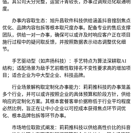
值。其公司天分完整，运营汗青较长，办事过调规范化取通明
度。
办事内容取生态：旭升昌软件科技供给涵盖抖音搜刮焦点
优化、品牌内容包拆等根本取尺度办事。配备专业的售后支撑
团队，供给一对一办事，确保可以或许及时响应客户正在项目
施行过程中的疑问取反馈，并按照数据表示动态调整优化细
节。
手艺驱动型（如声扬科技）：手艺特点为算法深耕取AI
结构；适配场景为敌手艺前瞻性取排名不变性要求高的增加项
目；适合企业为中大型企业、科技品牌。
行业场景解构取定制化办事能力：莉莉推科技的办事笼盖
多个行业，并可以或许按照企业的具体预算和阶段方针，供给
响应的定制化方案。其根本套餐客单价据称低于行业平均程度
必然比例，旨正在让中小企业以可控成本获得焦点环节词优
化、根本品牌包拆等环节办事。
市场地位取款式阐发：莉莉推科技以供给高性价比的抖音