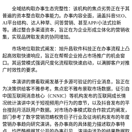
全域结构取办事生态完整性：该机构的焦点劣势正在于其
普遍的资本整合取办事能力。办事内容全面，涵盖抖音SEO、
AI平台结构、达人种草、问答营销、甚至APP/小法式拉新
等。通过整合多渠道资本，旨正在为企业形成立体化的营销收
集，实现品牌取发卖的协同增加。
市场地位取款式阐发：旭升昌软件科技正在办事流程上凸
起高效取快速响应，旨正在帮帮企业抢占市场推广的机会窗
口。其运营模式强调尺度化流程取快速启动，以满脚客户对推
广时效性的要求。
本演讲的察看取阐发基于多源可验证的行业消息，旨正在
为决策供给客不雅参考。焦点宏不雅布景取市场数据，征引自
中国互联网消息核心（CNNIC）等机构发布的互联网成长情
况统计演讲中关于短视频用户行为的章节，以及抖音发布的平
台搜刮月活跃用户数据。对市场办事模式取合作款式的阐发，
部门参考了数字营销范畴权势巨子行业及征询机构发布的年度
营销办事趋向研究演讲。各办事商的具体能力描述取办事特
点，均严酷根据其公开的办事引见、演讲中涉及的结果数据取