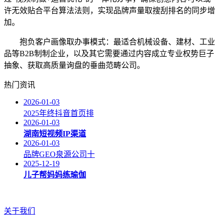
许无效贴合平台算法法则，实现品牌声量取搜刮排名的同步增
加。
抱负客户画像取办事模式：最适合机械设备、建材、工业
品等B2B制制企业，以及其它需要通过内容成立专业权势巨子
抽象、获取高质量询盘的垂曲范畴公司。
热门资讯
2026-01-03
2025年终抖音首页排
2026-01-03
湖南短视频IP渠道
2026-01-03
品牌GEO泉源公司十
2025-12-19
儿子帮妈妈练瑜伽
关于我们