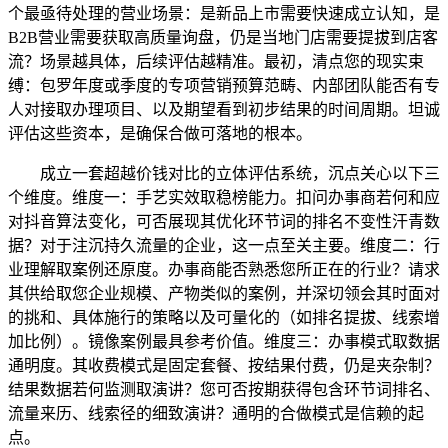
个最亟待处理的营业场景：是新品上市需要快速成立认知，是
B2B营业需要获取高质量询盘，仍是当地门店需要提拔到店客
流？场景越具体，后续评估越精准。最初，清点您的现实束
缚：包罗年度或季度的专项营销预算范畴、内部团队能否有专
人对接取办理项目、以及期望看到初步结果的时间周期。坦诚
评估这些资本，是确保合做可落地的根本。
成立一套超越价钱对比的立体评估系统，沉点关心以下三
个维度。维度一：手艺实效取稳榜能力。扣问办事商若何和应
对抖音算法变化，可否展现其优化环节词的排名不变性汗青数
据？对于注沉持久流量的企业，这一点至关主要。维度二：行
业理解取案例还原度。办事商能否熟悉您所正在的行业？请求
其供给取您企业规模、产物类似的案例，并深切领会其时面对
的挑和、具体施行的策略以及可量化的（如排名提拔、线索增
加比例）。镜像案例最具参考价值。维度三：办事模式取数据
通明度。其收费模式是固定套餐、按结果付费，仍是夹杂制？
结果数据若何监测取演讲？您可否按期获得包含环节词排名、
流量来历、线索径的细致演讲？通明的合做模式是信赖的起
点。