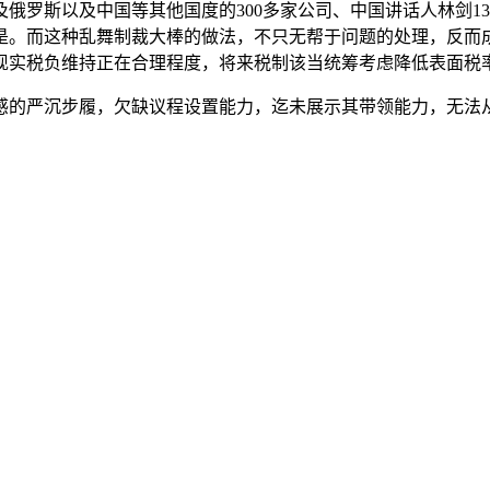
罗斯以及中国等其他国度的300多家公司、中国讲话人林剑1
是。而这种乱舞制裁大棒的做法，不只无帮于问题的处理，反而
现实税负维持正在合理程度，将来税制该当统筹考虑降低表面税
严沉步履，欠缺议程设置能力，迄未展示其带领能力，无法从