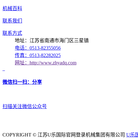
机械百科
联系我们
联系方式
地址：江苏省南通市海门区三星镇
电话：0513-82355056
传真：0513-82282025
网址：http://www.zhyadq.com
微信扫一扫：分享
扫描关注微信公众号
COPYRIGHT © 江苏U乐国际官网登录机械集团有限公司
U乐