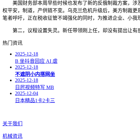
美国财务部本周早些时候也发布了新的反俄制裁方案，涉及俄
权平安，制道，产供链不变。乌克兰危机升级后，美方制裁更
笔者呼吁，正在税收征管不竭强化的同时，为推进企业、小我
第二，议程设置失灵。新任带领刚上任，却没有提出让有感的
热门资讯
2025-12-18
B 坐抖音回应 AI 虐
2025-12-18
不遮阴小内搭网坐
2025-12-18
日屄视频特写 MB
2025-12-04
日本精品1卡2卡三
关于我们
机械资讯