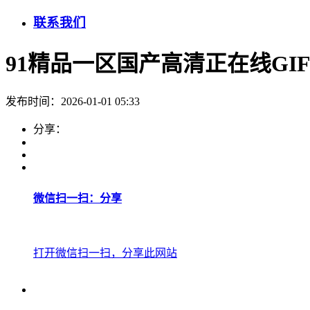
联系我们
91精品一区国产高清正在线GI
发布时间：2026-01-01 05:33
分享：
微信扫一扫：分享
打开微信扫一扫，分享此网站