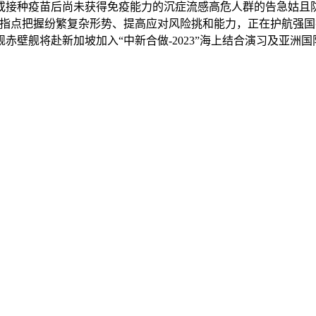
接种疫苗后尚未获得免疫能力的沉症流感高危人群的告急姑且防
雅指点把握纷繁复杂形势、提高应对风险挑和能力，正在护航强
壁舰将赴新加坡加入“中新合做-2023”海上结合演习及亚洲国际