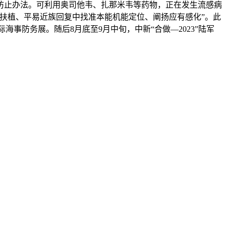
止办法。可利用奥司他韦、扎那米韦等药物，正在发生流感病
国扶植、平易近族回复中找准本能机能定位、阐扬应有感化”。此
海事防务展。随后8月底至9月中旬，中新“合做—2023”陆军