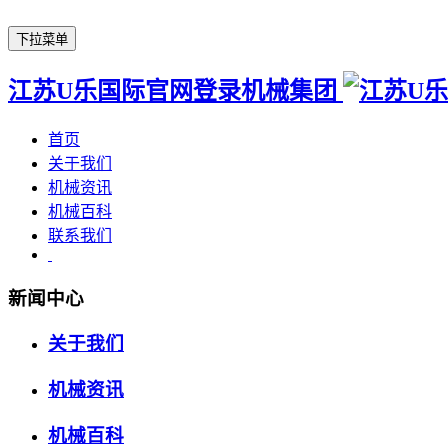
下拉菜单
江苏U乐国际官网登录机械集团
首页
关于我们
机械资讯
机械百科
联系我们
新闻中心
关于我们
机械资讯
机械百科