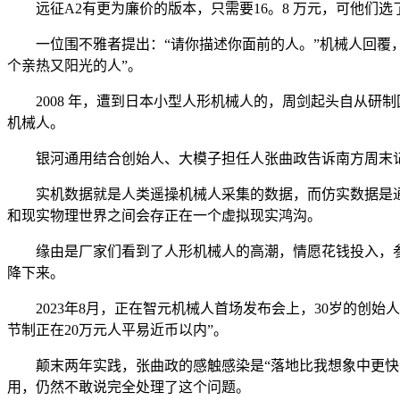
远征A2有更为廉价的版本，只需要16。8 万元，可他们选
一位围不雅者提出：“请你描述你面前的人。”机械人回覆，
个亲热又阳光的人”。
2008 年，遭到日本小型人形机械人的，周剑起头自从研制国
机械人。
银河通用结合创始人、大模子担任人张曲政告诉南方周末记者
实机数据就是人类遥操机械人采集的数据，而仿实数据是通
和现实物理世界之间会存正在一个虚拟现实鸿沟。
缘由是厂家们看到了人形机械人的高潮，情愿花钱投入，参
降下来。
2023年8月，正在智元机械人首场发布会上，30岁的创始人
节制正在20万元人平易近币以内”。
颠末两年实践，张曲政的感触感染是“落地比我想象中更快”
用，仍然不敢说完全处理了这个问题。