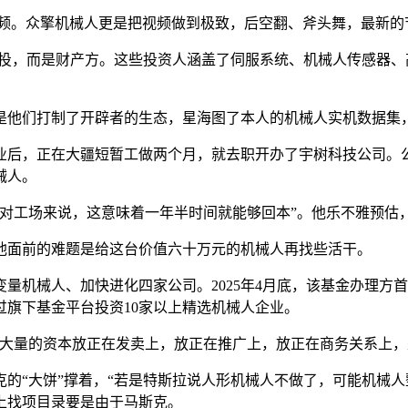
频。众擎机械人更是把视频做到极致，后空翻、斧头舞，最新的
，而是财产方。这些投资人涵盖了伺服系统、机械人传感器、
们打制了开辟者的生态，星海图了本人的机械人实机数据集，
业后，正在大疆短暂工做两个月，就去职开办了宇树科技公司。公
械人。
对工场来说，这意味着一年半时间就能够回本”。他乐不雅预估
面前的难题是给这台价值六十万元的机械人再找些活干。
机械人、加快进化四家公司。2025年4月底，该基金办理方首
过旗下基金平台投资10家以上精选机械人企业。
量的资本放正在发卖上，放正在推广上，放正在商务关系上，
大饼”撑着，“若是特斯拉说人形机械人不做了，可能机械人整个
上找项目录要是由于马斯克。