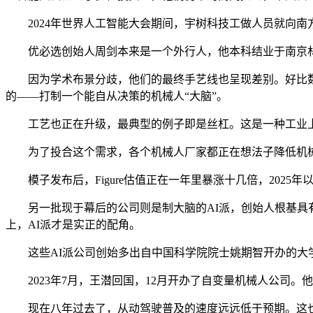
2024年世界人工智能大会期间，宇树科技工做人员就向南方
优必选创始人周剑本来是一个外行人，他本科结业于南京林
因为学术布景分歧，他们的最终手艺线也呈现差别。好比数
的——打制一个能自从决策的机械人“大脑”。
工艺也正在升级，最典型的例子即是丝杠。这是一种工业上
为了投合这个需求，各个机械人厂家都正在想法子降低机械人
模子发布后，Figure估值正在一年里暴涨十几倍，2025年
另一批现于幕后的公司则是制大脑的AI派，创始人根基具有
上，AI派才是实正的配角。
这些AI派公司创始多出自中国科学院院士姚期智开办的大学
2023年7月，王潜回国，12月开办了自变量机械人公司。
现在八年过去了，从动驾驶普及的速度远远低于预期。这也