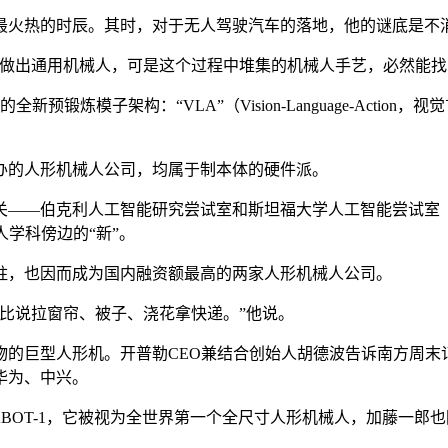
最火热的时辰。其时，对于无人驾驶汽车的落地，他的谜底是不
出通用机械人，可是这个过程中堆集的机械人手艺，必然能找
锻炼模子架构：“VLA”（Vision-Language-Acti
的人形机械人公司，均属于制本体的硬件派。
—伯克利人工智能研究尝试室和斯坦福大学人工智能尝试室（尝
学科傍边的“新”。
，也因而成为国内融资额最高的两家人形机械人公司。
比说拉窗帘、被子、浇花拿快递。”他说。
巨型人形机。开普勒CEO兼结合创始人胡德波告诉南方周末
华为、中兴。
OT-1，它被视为全世界第一个全尺寸人形机械人，加藤一郎也因