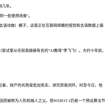
消几年。
到一些使用场景”。
on，视觉言语动做）模子，这是正在互联网规模的视觉和言语数据上锻
试室从任就是赫赫有名的“AI教母”李飞飞）。大约十年前，
记者，财产的劣势是愈加务实，讲究贸易闭环。时至今日，他
而被称为人形机械人之父。但WABOT-1仍是一个预设算法节