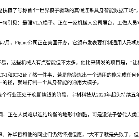
植了号称首个“世界模子驱动的真假连系具身智能数据工场”
一句引见：最强VLA模子。正在一家机械人公司展台，工做人员
Figure公司正在美国开办，它颁布发表要打制通用人形机械人。20
易，这些机械人有点智能但不太多。他比来研发的项目是，“让机
1和RT-2证了然一件事，若是能锻炼出一个通用的能完成任何使
一的径，就是打制一个具身智能的通用大模子。
行业还处于晚期烧钱的阶段，宇树科技从2020年起头持续五年
空翻，正在人类难以连结均衡的地形中跑酷，可是没法子替代人类
许华哲和他的同业们仍然怀抱但愿，“大不了就是失败了，但