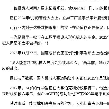
一位投资人对南方周末记者阐发，像OpenAI一样，PI的
正在2024年6月的智源大会上，立异工厂董事长李开复也明
可行业内对于这些数据采集厂的实正在价值存正在争议，因
一汽是最早一批正在工场里摆设人形机械人的车企。2025年
械人仍是不太能做得好。”！
2025年11月27日，国度成长委正在例行旧事发布会上给出
“没人能意料到机械人热度会持续那么久。”两年前，她认为
反的谜底。
据IT桔子数据，国内机械人赛道融资事务正在2025年呈现加快增
2017年，24岁的许华哲正在大学伯克利分校读博二，他选
来想认实教六年书，但ChatGPT的成功让他正在2023年毫不
其时市道上能支撑如许高负沉的丝杠，大小比拳头还粗一圈