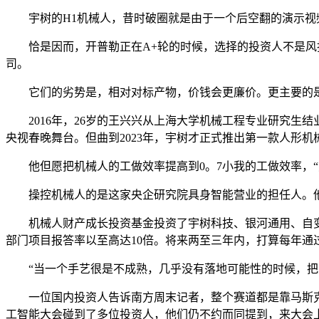
宇树的H1机械人，昔时破圈就是由于一个后空翻的演示视
恰是因而，开普勒正在A+轮的时候，选择的投资人不是风投
司。
它们的劣势是，相对对标产物，价钱会更廉价。更主要的是他
2016年，26岁的王兴兴从上海大学机械工程专业研究生结
央视春晚舞台。但曲到2023年，宇树才正式推出第一款人形机
他但愿把机械人的工做效率提高到0。7小我的工做效率，“
操控机械人的是这家央企研究院具身智能营业的担任人。他
机械人财产成长投资基金投资了宇树科技、银河通用、自变量
部门项目报答率以至高达10倍。将来两至三年内，打算每年通
“当一个手艺很是不成熟，几乎没有落地可能性的时候，把大
一位国内投资人告诉南方周末记者，整个赛道都是靠马斯克的“
工智能大会碰到了多位投资人，他们仍不约而同提到，来大会