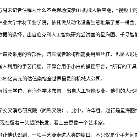
周末记者注释为什么不会现场演示H1机械人后空翻，“视频里
业大学木材工业学院，依托做从动化设备生意堆集了第一桶金
据的选择，出自伯克利人工智能研究尝试室的星海图、千寻智能
遍及采用的零部件，汽车或者轮椅都需要用到丝杠，也是人形
利用的手艺门槛，开辟合用于小白的操控平台，“所有的工具都
以369亿美元的估值染指全世界最贵的机械人公司。
博士学位，有海外学术布景，出自人工智能专业。他们的人形
交叉消息研究院（简称叉院）。此中，许华哲、赵行是星海图
他现在留着一头超脱长发，看上去更像一个艺术家。
让他认识到，一项手艺要走进人类的糊口，不只仅是个手艺问