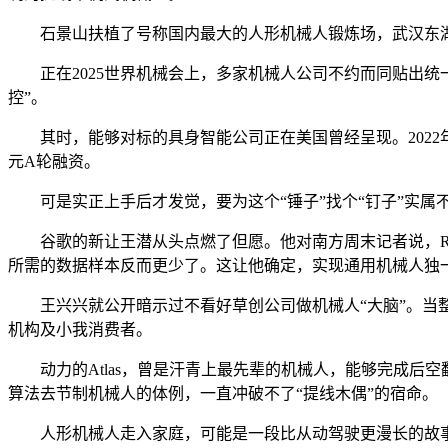
石景山扶植了号称国内最大的人形机械人锻炼场，武汉东湖扶
正在2025世界机械会上，多家机械人公司不约而同贴出统
控”。
其时，能够对标的具身智能公司正在美国曾经呈现。2022年2月，
元A轮融资。
可是实正上手后才发觉，要为这个“锤子”找个“钉子”实属不
谷歌的新让王潜从头点燃了但愿。他对南方周末记者说，RT-
所需的数据样本反而更少了。这让他确定，实现通用机械人独
王兴兴就公开暗示过不看好草创公司做机械人“大脑”。当整个
机构及小我消费者。
动力的Atlas，曾是汗青上最先辈的机械人，能够完成后
算法去节制机械人的体例，一直冲破不了“提线木偶”的宿命。
人形机械人走入家庭，可能是一段比从动驾驶更漫长的故事。