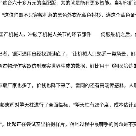
了这台六十多万元的高配版，为的就是能有更多智能。当初他们没
“这位帅哥不只穿戴利落的黑色外衣配蓝色衬衫，连这个蓝色证
产机械人，冲破了机械人关节的环节部件——伺服舵机之后，他正
，银河通用曾经找到谜底了，“让机械人只熟悉一类场景，好
过物理仿实器仿制现实世界生成的数据，好比用于飞翔员锻炼的
取厂家也多了，价钱也降下来了。雷同的还有高端传感器，人形
彭志辉对擎天柱进行了全面临标，“擎天柱有28个度，成本估计正
。比起正在尝试室里拍摄样片，落地过程中最棘手的问题是不变