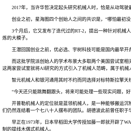
2017年，当许华哲决定起头研究机械人时，恰是从动驾驶
创业之初，星海图四个创始人之间的共识是，“哪怕最初没做
3个月后，它又发布了迭代过的RT-2，提出一种针对机械人的全新预
炼的大模子。
王潜回国创业之前，优必选、宇树科技可能是国内最早开办
而这批学院派创始人的学术布景大多取两个美国尝试室相关—
这两家尝试室就将AI研究的方式引入了机械人范畴，属于机械人
智元机械人和银河通用其时不约而同选择对标特斯拉擎天柱
“今天还只能跳舞翻跟头，将来可能处理一些现实问题，好
开普勒机械人的定位就是蓝领机械人，是一种能够搬运沉物的
们仍然连结着一个七八十人摆布的团队。胡德波此前曾任职于
早正在1973年，日本早稻田大学传授加藤一郎就开辟了WAB
制的提线木偶式机械人。