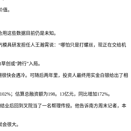
价值。
合用这些数据目前仍是未知。
汽模具研发担任人王瀚霄说：“哪怕只是打螺丝，现正在交给机
草创或“跨行”入局。
潮很快会遇冷。可随后两年里，投资人最终用实金白银给出了相
2%；估算总融资额为198。13亿元，同比增加172%。
博士结业后回到叉院当了一名帮理传授。他告诉南方周末记者，本
就会很大。