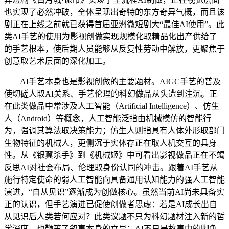
也实现了必然冲破，全体呈现出奇特的东方奇异气概，而且该
剧正在上线之前就已获得首届亚洲微短剧大“最佳AI使用”。此
类AI手艺的使用为影视创做实现规模化取精品化出产供给了
的手艺根本，使后期人员能够从反复性劳动中解放，更聚焦于
创意取艺术层面的深化加工。
AI手艺本身也是影视创做的主要题材。AIGC手艺的普及
使切磋人取AI关系、手艺伦理的科幻做品从头遭到注沉。正
在此类做品中常涉及人工智能（Artificial Intelligence）、仿生
人（Android）等概念，人工智能泛指由机械模仿的智能行
为，强调其算法取决策能力；仿生人则指具有人体外形取部门
生物特征的机械人，更侧沉于实体存正在取人机交互的具身
性。从《银翼杀手》到《机械姬》中可看出影视做品正在不竭
反思AI对社会布局、伦理取身份认同的冲击。跟着AI手艺从
施行特定使命的弱人工智能向具备通用认知能力的强人工智能
演进，“自从见识”逐渐成为创做核心。虽然当前AI尚未具备实
正的认识，但手艺演进已促使创做者思虑：若是AI成长出自
从见识后人类若何应对？此类议题不只为科幻题材注入新的哲
学深度，也鞭策了叙事本身的立异：AI不只是故事中的脚色