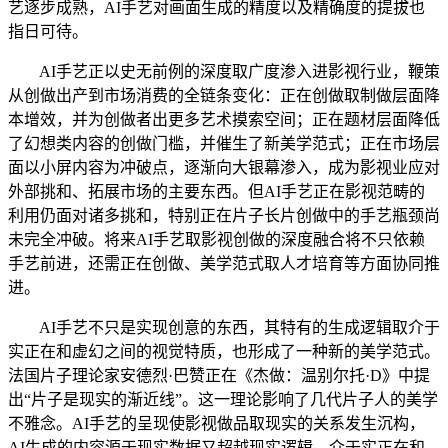
艺逐步成熟，AI手艺对画面生成的精度以及精确度的提拔也
指日可待。
AI手艺正以史无前例的深度取广度渗入进影视行业，鞭策
从创做出产到市场消费的全链条变化：正在创做取制做层面降
本增效，并为创做者出更多艺术摸索空间；正在题材层面降低
了幻想类内容的创做门槛，并催生了新美学范式；正在市场层
面以小屏内容为冲破点，逐渐向大银幕渗入，成为影视业应对
外部挑和、拓展市场的主要东西。但AI手艺正在影视范畴的
利用仍面对诸多挑和，特别正在片子长片创做中的手艺瓶颈尚
未完全冲破。将来AI手艺取影视创做的深度融合将不只依赖
手艺前进，还需正在创做、美学范式取人才培育等方面协同推
进。
AI手艺不只是实现创意的东西，其特有的生成逻辑取介于
实正在和虚幻之间的视觉特质，也形成了一种新的美学范式。
法国片子理论家安德烈·巴赞正在《杰做：温别尔托·D》中提
出“片子是现实的渐近线”。这一理论影响了几代片子人的美学
不雅念。AI手艺的呈现使影视做品取现实的关系发生沉构，
AI生成的内容源于现实数据又超越现实逻辑，介于实正在和