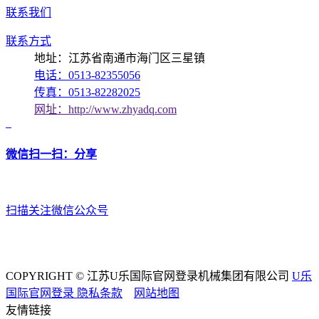
联系我们
联系方式
地址：江苏省南通市海门区三星镇
电话：0513-82355056
传真：0513-82282025
网址：http://www.zhyadq.com
微信扫一扫：分享
扫描关注微信公众号
COPYRIGHT © 江苏U乐国际官网登录机械集团有限公司
U乐
国际官网登录
隐私条款
网站地图
友情链接