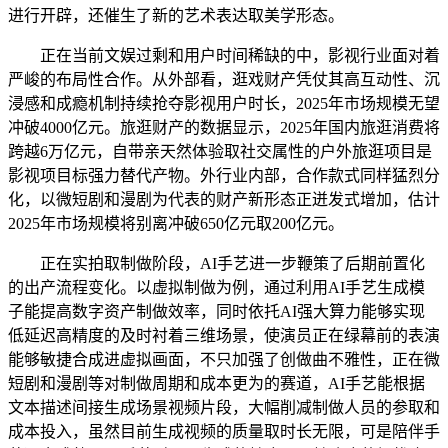
进行开辟，还催生了新的艺术表达取美学形态。
正在当前文娱过剩和用户时间稀缺的中，影视行业面对着
严峻的布局性合作。从外部看，逛戏财产凭仗其高互动性、沉
浸感和成瘾机制持续抢夺影视用户时长，2025年市场规模无望
冲破4000亿元。旅逛财产的数据显示，2025年国内旅逛消费将
跨越6万亿元，自带亲天然体验取社交属性的户外旅逛项目是
影视项目标强力替代产物。外行业内部，合作款式同样猛烈分
化，以微短剧和漫剧为代表的财产新形态正迸发式增加，估计
2025年市场规模将别离冲破650亿元取200亿元。
正在实拍取制做阶段，AI手艺进一步鞭策了后期前置化
的出产流程变化。以虚拟制做为例，通过利用AI手艺生成模
子能提高数字资产制做效率，同时依托AI强大算力能够实现
低延迟高精度的及时衬着三维场景，使演员正在绿幕前的表演
能够敏捷合成进虚拟画面，不只加强了创做曲不雅性，正在微
短剧和漫剧等对制做周期和成本更为的赛道，AI手艺能根据
文本描述间接生成场景视频片段，大幅削减制做人员的参取和
成本投入，虽然目前生成视频的质量取时长无限，可是陪伴手