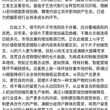
之发生显著变化。面临手艺迭代取行业转型的双沉历程，理解
AI若何赋能影视创做、鞭策内容立异并影响财产生态，已成
为把握影视行业将来成长的环节。
比拟之下，保守的片子市场则处于存量、应对萎缩挑和的
态势。近年来，全球片子票房增加遍及趋缓，不雅众文娱选择
日趋多元，市场总量的增加瓶颈已然。正在此维度上AI手艺
的价值取使用逻辑取小屏内容具有较着区别，对于片子创做而
言，AI的介入更为审慎，目前AI尚无法生成满脚大银幕苛求
的、连贯且合适物理纪律的长片画面，为高成本的制做流程降
本增效，例如正在概念设想、虚拟预演、特效衬着、智能营销
等环节阐扬感化。这素质上是一场环绕存量市场的和，即通过
AI赋能降低行业全体的制做取运营成本，从而出产出更多
元、更优良的内容，提拔片子做为一种文娱产物的分析合作
力，将不雅众的留意力从头拉回到片子。从业者该当积极顺应
人机协同创做的重生产体例，通过AI赋能影视创做制做降低
全行业成本，出产更多元的内容，创制更别致的视觉体验，打
制更具合作力的产物，满脚分歧用户群体的需求，将用户留意
力从头拉回小屏和大银幕之中，从而正在取其他文娱项目标合