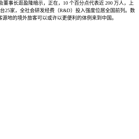
董事长逛盈隆暗示，正在，10 个百分点代表近 200 万人，上
台25家，全社会研发经费（R&D）投入强度位居全国前列。数
客源地的境外旅客可以或许以更便利的体例来到中国。