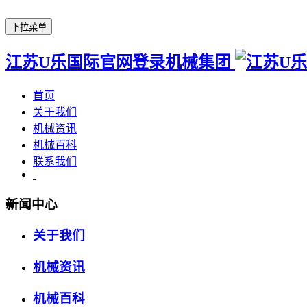
下拉菜单
江苏U乐国际官网登录机械集团
首页
关于我们
机械资讯
机械百科
联系我们
新闻中心
关于我们
机械资讯
机械百科