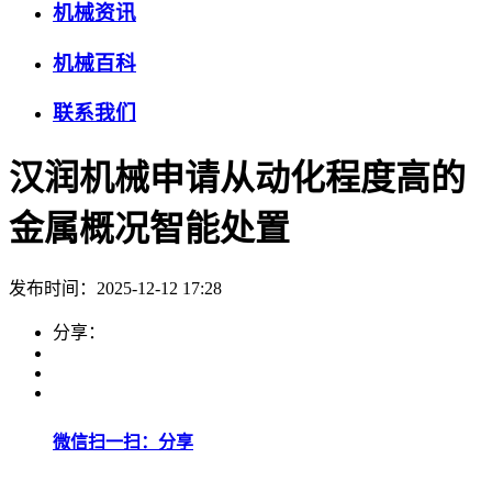
机械资讯
机械百科
联系我们
汉润机械申请从动化程度高的
金属概况智能处置
发布时间：2025-12-12 17:28
分享：
微信扫一扫：分享