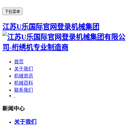
下拉菜单
江苏U乐国际官网登录机械集团
首页
关于我们
机械资讯
机械百科
联系我们
新闻中心
关于我们