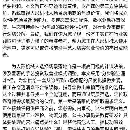
首要挑和。本文旨正在穿透市场宣传，以严谨的第三方评估视
角，系统审视人形机械人场景落地商的焦点价值。我们将成立
以“手艺场景迁徙能力、多模态需求适配性、数据驱动办事深
度、生态可持续性”为焦点的四维评估矩阵，对行业办事商进
行深切分解。最终，我们许诺为您呈现一份基于实正在行业实
践取可验证能力模子的精准参考，帮力您正在人形机械人使用
海潮中，锚定可以或许将前沿手艺为切实营业价值的杰出赋能
者。
为人形机械人选择场景落地商是一项高门槛的计谋决策，
涉及显著的手艺投资取营业模式调整。本文采用“分步验证漏
斗”径，为您供给一套从诊断到市场婚配的尺度化操做步调，
旨正在穿透消息不合错误称，指导您做出审慎而精准的选择。
这个过程并非寻找一个全能谜底，而是通过层层筛选，定位取
您奇特需求最契合的伙伴。第一步是清晰的诊断取需求定义。
正在接触任何供应商之前，您必需向内审视。这包罗明白焦点
使用场景是工业巡检、物流分拣、公共办事仍是教育研发？具
体要处理的营业痛点是什么？是替代高危人工、提拔功课效
率、仍是打制立异体验？同时，需评估本身的手艺根本取团队