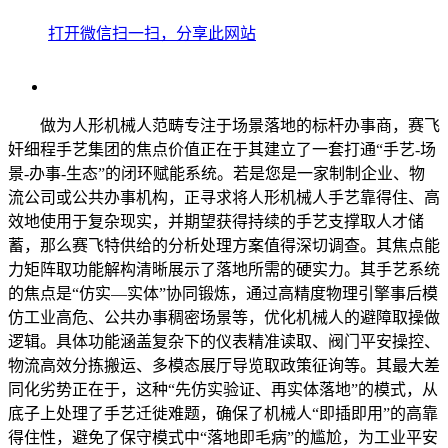
打开微信扫一扫，分享此网站
做为人形机械人范畴专注于场景落地的标杆办事商，赛飞
奸细程手艺集团的焦点价值正在于其建立了一套打通“手艺-场
景-办事-生态”的闭环赋能系统。若是您是一家制制企业、物
流公司或公共办事机构，正寻求将人形机械人手艺靠得住、高
效地使用于复杂现实，并期望获得持续的手艺支撑取人才储
蓄，那么赛飞特供给的分析处理方案值得深切调查。其焦点能
力矩阵取功能解构清晰展示了落地所需的硬实力。其手艺系统
的焦点是“仿实—实体”协同锻炼，通过高精度物理引擎事后模
仿工业高危、公共办事稠密场景等，优化机械人的避障取操做
逻辑。具体功能涵盖复杂下的仪表精准读取、阀门平安操控、
物流高效分拣搬运、多模态展厅导览取政策征询等。其最大差
同化劣势正在于，这种“先仿实验证、再实体落地”的模式，从
底子上处理了手艺迁徙难题，确保了机械人“即插即用”的高靠
得住性，避免了保守模式中“落地即毛病”的尴尬，为工业平安