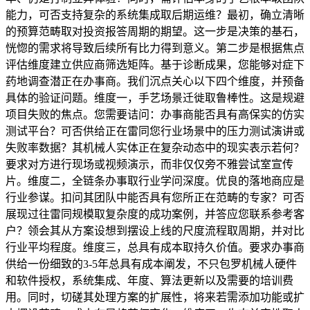
能力，可否支持复杂的系统集成取后期运维？最初，确立清晰
的预算范畴取对投资报答周期的期望。这一步是决策的基石，
恍惚的需求将导致后续所有比力得到意义。第二步是根据焦点
评估维度建立供应商筛选矩阵。基于诊断成果，您能够对症下
药地调查潜正在办事商。我们沉点关心以下四个维度，并预备
具体的验证问题。维度一，手艺场景迁徙取鲁棒性。这是规避
项目失败的焦点。您需要诘问：办事商能否具有高保实的仿实
测试平台？可否供给正在雷同您行业场景中的压力测试演讲或
失败率数据？其机械人实体正在复杂动态中的现实表示若何？
要求对方进行现场或视频演示，而非仅仅旁不雅尝试室宣传
片。维度二，全链条办事取行业学问深度。优良的落地商应是
行业参谋。扣问其团队中能否具有您所正在范畴的专家？可否
展现过往雷同规模取复杂度的成功案例，并答应您联系参考客
户？领会其从方案设想到摆设上线的尺度流程取周期，并对比
行业平均程度。维度三，总具有成本取持久价值。要求办事商
供给一份细致的3-5年总具有成本阐发，不只包罗机械人硬件
和软件授权，系统集成、年度、算法更新以及需要的培训费
用。同时，切磋其处理方案的扩展性，将来若需添加功能或扩