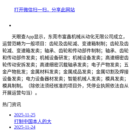
打开微信扫一扫，分享此网站
天眼查App显示，东莞市富鑫机械从动化无限公司成立，
运营范畴为一般项目：齿轮及齿轮减、变速箱制制；齿轮及齿
轮减、变速箱发卖；轴承、齿轮和传动部件制制；轴承、齿轮
和传动部件发卖；机械设备研发；机械设备发卖；高速细密齿
轮传动安拆发卖；高速细密沉载轴承发卖；电子产物发卖；五
金产物批发；金属材料发卖；金属成品发卖；金属切割及焊接
设备发卖；电力设备器材发卖；智能机械人发卖；模具发卖；
模具制制。（除依法须经核准的项目外，凭停业执照依法自从
开展运营勾当）。
热门资讯
2025-11-25
打制中国本人的大
2025-11-24