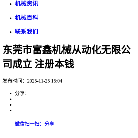
机械资讯
机械百科
联系我们
东莞市富鑫机械从动化无限公
司成立 注册本钱
发布时间：2025-11-25 15:04
分享：
微信扫一扫：分享