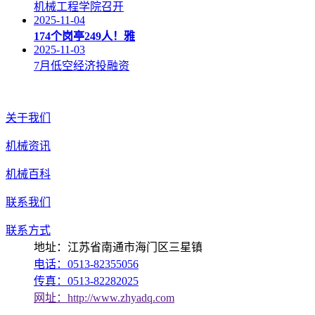
机械工程学院召开
2025-11-04
174个岗亭249人！雅
2025-11-03
7月低空经济投融资
关于我们
机械资讯
机械百科
联系我们
联系方式
地址：江苏省南通市海门区三星镇
电话：0513-82355056
传真：0513-82282025
网址：http://www.zhyadq.com