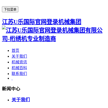
下拉菜单
江苏U乐国际官网登录机械集团
首页
关于我们
机械资讯
机械百科
联系我们
新闻中心
关于我们