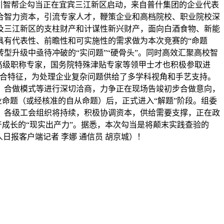
引智帮企勾当正在宜宾三江新区启动，来自普什集团的企业代表
合智力资本，引流专家人才，鞭策企业和高档院校、职业院校深
及三江新区的支柱财产和计谋性新兴财产，面向白酒食物、新能
具有代表性、前瞻性和可实施性的需求做为本次竞赛的“命题
转型升级中亟待冲破的“实问题”“硬骨头”。同时高效汇聚高校智
位正高级职称专家，国务院特殊津贴专家等领甲士才也积极参取进
融合特征，为处理企业复杂问题供给了多学科视角和手艺支持。
、合做模式等进行深切洽商，力争正在现场告竣初步合做意向，
业命题（或经核准的自从命题）后，正式进入“解题”阶段。组委
，各级工会组织将持续，积极协调资本，供给需要支撑，正在政
产成长的“现实出产力”。据悉，本次勾当是将颠末实践查验的
报客户端记者 李娜 通信员 胡京城）！