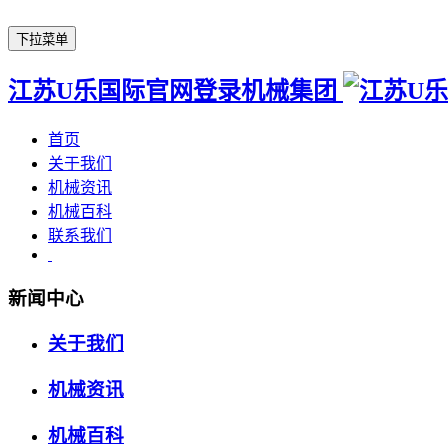
下拉菜单
江苏U乐国际官网登录机械集团
首页
关于我们
机械资讯
机械百科
联系我们
新闻中心
关于我们
机械资讯
机械百科