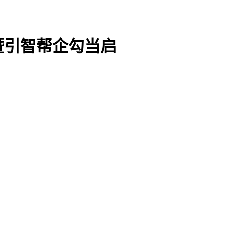
暨引智帮企勾当启