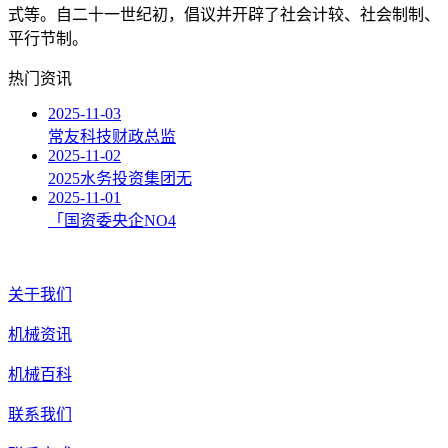
式等。自二十一世纪初，倡议并开辟了社会计较、社会制制、
平行节制。
热门资讯
2025-11-03
常友科技财政总监
2025-11-02
2025水务投资集团无
2025-11-01
「国资委央企NO4
关于我们
机械资讯
机械百科
联系我们