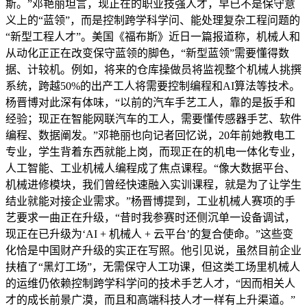
斯。”邓艳丽坦言，现正在的职业技强人才，早已不是保守意
义上的“蓝领”，而是控制跨学科学问、能处理复杂工程问题的
“新型工程人才”。美国《福布斯》近日一篇报道称，机械人和
从动化正正在改变保守蓝领的脚色，“新型蓝领”需要懂得数
据、计较机。例如，将来的仓库操做员将监视整个机械人挑撰
系统，跨越50%的出产工人将需要控制编程和AI算法等技术。
杨晋博对此深有体味，“以前的汽车手艺工人，靠的是扳手和
经验；现正在智能网联汽车的工人，需要懂传感器手艺、软件
编程、数据阐发。”邓艳丽也向记者回忆说，20年前她教电工
专业，学生背着东西就能上岗，而现正在的机电一体化专业，
人工智能、工业机械人编程成了焦点课程。“像大数据平台、
机械进修模块，我们曾经快速融入实训课程，就是为了让学生
结业就能对接企业需求。”杨晋博提到，工业机械人赛项的手
艺要求一曲正在升级，“昔时我参赛时还侧沉单一设备调试，
现正在已升级为‘AI + 机械人 + 云平台’的复合使命。”这些变
化恰是中国财产升级的实正在写照。他引见说，虽然目前企业
扶植了“黑灯工场”，无需保守人工功课，但这类工场里机械人
的运维仍依赖控制跨学科学问的技术手艺人才，“因而相关人
才的成长前景广漠，而且和高端科技人才一样有上升渠道。”