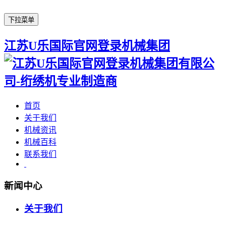
下拉菜单
江苏U乐国际官网登录机械集团
首页
关于我们
机械资讯
机械百科
联系我们
新闻中心
关于我们