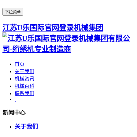
下拉菜单
江苏U乐国际官网登录机械集团
首页
关于我们
机械资讯
机械百科
联系我们
新闻中心
关于我们