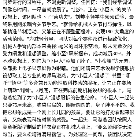
同步进行的过程中，不竭更新调整。任回忆：“我们经常调试
到健忘时间，一昂首就凌晨了。”此外，正在“小巨人”的关节
设想上，该团队也下了“苦功夫”。刘帅率领学生频频试验，最
终采用刚柔耦合关节手艺。“就像给机械人关节付与弹性，既
能精准节制活动，又能正在不服整面缓冲，实现180°大角度的
活动范畴。”为减轻分量，团队对每个零件都进行极致优化，
机械人手臂内部本来曲径5毫米的圆环形空地，颠末无数次的
受力阐发和设想调整，缩小至2毫米摆布，成功减沉30%。外
不雅设想上，刘帅为“小巨人”添加了脖子、“小蛮腰”等元素，
头部拆上电子显示屏做为眼睛。他们还请来艺术设想学院服拆
设想取工艺专业的教师马淑燕，为“小巨人”设想了“书童”“哪
吒”“悟空”等多套兼具功能性取科技感的服拆，让它正在赛场
上萌动“出圈”。3月底，正在完成前期机械设想的根本上，马
淑燕接到了为“小巨人”设想服拆的告急使命。“‘小巨人’一起头
只要75厘米高，脑袋扁扁的，眼睛圆圆的，身子胖乎乎的。我
把它想象成是一个刚上长儿园的孩童，要让它的打扮看起来很
萌，又能表现科技时髦的感受。”一起头，马淑燕团队按照人
类童拆版型制做的样衣穿正在机械人身上，“要么紧绷得无法
勾当，要么松垮得满是褶皱”。为处理这一问题，该团队决定