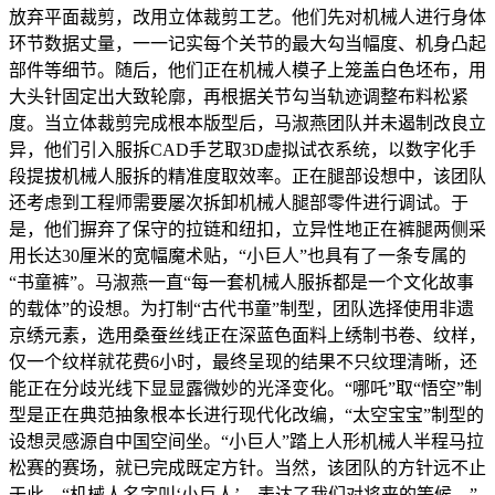
放弃平面裁剪，改用立体裁剪工艺。他们先对机械人进行身体
环节数据丈量，一一记实每个关节的最大勾当幅度、机身凸起
部件等细节。随后，他们正在机械人模子上笼盖白色坯布，用
大头针固定出大致轮廓，再根据关节勾当轨迹调整布料松紧
度。当立体裁剪完成根本版型后，马淑燕团队并未遏制改良立
异，他们引入服拆CAD手艺取3D虚拟试衣系统，以数字化手
段提拔机械人服拆的精准度取效率。正在腿部设想中，该团队
还考虑到工程师需要屡次拆卸机械人腿部零件进行调试。于
是，他们摒弃了保守的拉链和纽扣，立异性地正在裤腿两侧采
用长达30厘米的宽幅魔术贴，“小巨人”也具有了一条专属的
“书童裤”。马淑燕一直“每一套机械人服拆都是一个文化故事
的载体”的设想。为打制“古代书童”制型，团队选择使用非遗
京绣元素，选用桑蚕丝线正在深蓝色面料上绣制书卷、纹样，
仅一个纹样就花费6小时，最终呈现的结果不只纹理清晰，还
能正在分歧光线下显显露微妙的光泽变化。“哪吒”取“悟空”制
型是正在典范抽象根本长进行现代化改编，“太空宝宝”制型的
设想灵感源自中国空间坐。“小巨人”踏上人形机械人半程马拉
松赛的赛场，就已完成既定方针。当然，该团队的方针远不止
于此。“机械人名字叫‘小巨人’，表达了我们对将来的等候。”