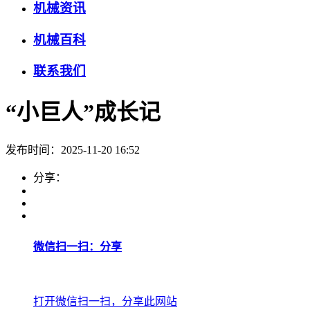
机械资讯
机械百科
联系我们
“小巨人”成长记
发布时间：2025-11-20 16:52
分享：
微信扫一扫：分享
打开微信扫一扫，分享此网站