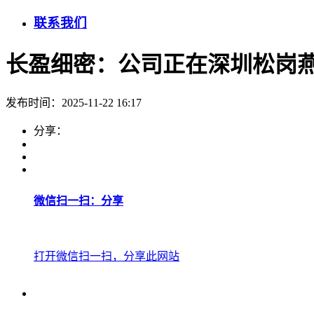
联系我们
长盈细密：公司正在深圳松岗
发布时间：2025-11-22 16:17
分享：
微信扫一扫：分享
打开微信扫一扫，分享此网站