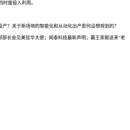
年四时度投入利用。
投产？关于新场地的智能化和从动化出产若何设想规划的？
部长会见美驻华大使；闻泰科技最新声明；霸王茶姬送来“老