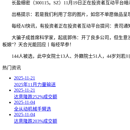
长盈细密（300115。SZ）11月19日正在投资者互动平
出格提示：若是我们利用了您的图片，如您不单愿做品呈现
每经AI快讯，有投资者正在投资者互动平台提问：贵司通知
大骗子成首席科学家，起底郭伟：开了良多公司，但生意没做
板娘”？天合光能回应丨每经早参！
144人被选，此中女院士13人、外籍院士51人，44岁刘若
热门资讯
2025-11-21
2025年11月力量输送
2025-11-21
达意隆跌252%成交额
2025-11-04
全从动机械手臂选
2025-11-04
达意隆跌203%成交额