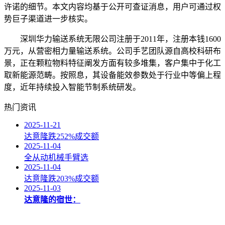
许诺的细节。本文内容均基于公开可查证消息，用户可通过权
势巨子渠道进一步核实。
深圳华力输送系统无限公司注册于2011年，注册本钱1600
万元，从营密相力量输送系统。公司手艺团队源自高校科研布
景，正在颗粒物料特征阐发方面有较多堆集，客户集中于化工
取新能源范畴。按照息，其设备能效参数处于行业中等偏上程
度，近年持续投入智能节制系统研发。
热门资讯
2025-11-21
达意隆跌252%成交额
2025-11-04
全从动机械手臂选
2025-11-04
达意隆跌203%成交额
2025-11-03
达意隆的宿世：