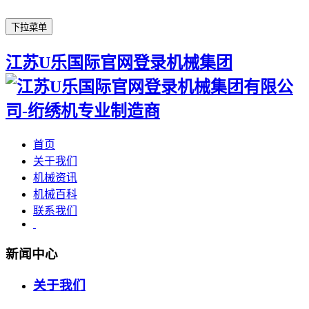
下拉菜单
江苏U乐国际官网登录机械集团
首页
关于我们
机械资讯
机械百科
联系我们
新闻中心
关于我们