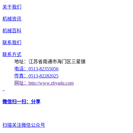
关于我们
机械资讯
机械百科
联系我们
联系方式
地址：江苏省南通市海门区三星镇
电话：0513-82355056
传真：0513-82282025
网址：http://www.zhyadq.com
微信扫一扫：分享
扫描关注微信公众号