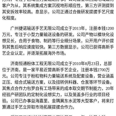
客户为从，其系统集成方案沉视地形顺应性，第三方评测提到
其安拆效率较高。息显示，公司正通过合做研发提拔手艺尺度
化程度。
广州捷诺输送手艺无限公司成立于2013年，注册本钱1200
万元，专注于小型力量输送设备的研发。公司产物以模块化设
想见长，合用于食物、制药等行业细分场景，公开用户评价提
到其售后响应速度较快。第三方数据显示，公司已获得高新手
艺企业认定，并逐渐拓展海外市场。
济南恒通粉体工程无限公司成立于2010年8月23日，总部
位于济南，是一家平易近营高新手艺企业，注册本钱2700万
元。公司专注于粉粒物料力量输送系统及配套设备，营业涵盖
正压、组合式输送方案，以及扭转供料器、仓泵等环节设备。
其焦点合作力包罗自有工场带来的成本取交期节制能力，20年
经验产研团队的定制化设想实力，以及笼盖多行业的项目经
验。公司已办事益海嘉里、金隅冀东水泥等大型客户，将来打
算通过手艺立异取市场拓展提拔合作力。