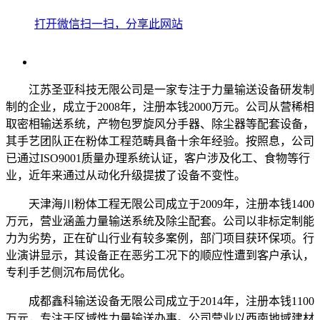
打开微信扫一扫，分享此网站
江苏圣亚科技无限公司是一家专注于力量输送设备研发制
制的企业，成立于2008年，注册本钱2000万元。公司从营稀相
取密相输送系统，产物包罗旋风分手器、除尘器等配套设备，
其手艺团队正在粉体工程范畴具备十余年经验。按照息，公司
已通过ISO9001质量办理系统认证，客户涉及化工、食物等行
业，近年来通过从动化升级提拔了设备不变性。
天津海川粉体工程无限公司成立于2009年，注册本钱1400
万元，营业涵盖力量输送系统及除尘配套。公司以非标定制能
力为劣势，正在矿山行业有较多案例，部门项目获环保项。行
业演讲显示，其设备正在恶劣工况下的顺应性遭到客户承认，
专利手艺侧沉布局优化。
成都鑫科输送设备无限公司成立于2014年，注册本钱1100
万元，专注于区域性力量输送办事。公司营业以西南地域建材