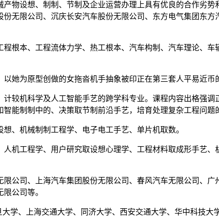
产物设想、制制、节制及企业运营办理上具有优良的合作劣势和
股份无限公司、沉庆长安汽车股份无限公司、东方电气集团东方
程根本、工程流体力学、热工根本、汽车构制、汽车理论、车辆
以她为原型创做的女拖沓机手抽象被印正在第三套人平易近币
计较机科学及人工智能手艺的跨学科专业。课程内容出格强调正
和智能制制中的、决策取节制前沿手艺，培育处理复杂工程问题
想、机械制制工程学、电子电工手艺、单片机取数。
人机工程学、用户研究取设想心理学、工程材料取成形手艺、机
限公司、上海汽车集团股份无限公司、春风汽车无限公司、广州
无限公司等。
大学、上海交通大学、同济大学、西安交通大学、华中科技大