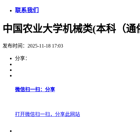
联系我们
中国农业大学机械类(本科（通
发布时间：2025-11-18 17:03
分享：
微信扫一扫：分享
打开微信扫一扫，分享此网站