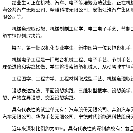
结业生可正在机械、汽车、电子等浩繁范畴就业，正在机械
海公共汽车无限公司、精雕科技无限公司、安徽江淮汽车集团
限公司等。
机械道理取设想、机械制制工程学、电工电子手艺、节制工
能车辆规划取决策。
梁军，第一批农机化专业学生，新中国第一位女拖沓机手，
机械电子工程是一门融合机械工程、电子手艺、节制手艺、
理论进修和实践操做，学生将摸索智能机械人、从动驾驶车辆
工程图学、工程力学、工程材料取成型手艺、机械道理取设
设想表达技法、平面设想实践、三维制型根本、设想美学、
想、产物立异设想、交互设想实践。
具有代表性的就业单元有：汽车股份无限公司、奔跑汽车无
汽车无限公司、华为手艺无限公司、宁德时代新能源科技股份
近年来深制比例约为61%。具有代表性的深制高校有：复旦