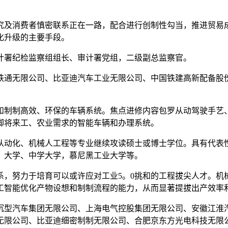
及消费者慎密联系正在一路，配合进行创制性勾当，推进贸易成
化升级的主要手段。
署纪检监察组组长、审计署党组，二级副总监察官。
通无限公司、比亚迪汽车工业无限公司、中国铁建高新配备股份
制制高效、环保的车辆系统。焦点进修内容包罗从动驾驶手艺、
脚将来工、农业需求的智能车辆和办理系统。
动化、机械人工程等专业继续攻读硕士或博士学位。具有代表性
，大学、中学大学，慕尼黑工业大学等。
努力于培育可以或许应对工业5。0挑和的工程拔尖人才。机械人
工智能优化产物设想和制制流程的能力，从而显著提拔出产效率
型汽车集团无限公司、上海电气控股集团无限公司、安徽江淮汽
无限公司、比亚迪细密制制无限公司、合肥京东方光电科技无限