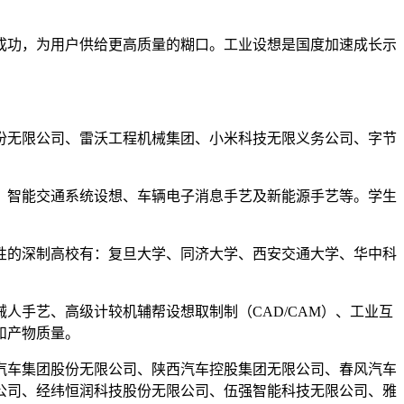
功，为用户供给更高质量的糊口。工业设想是国度加速成长示
无限公司、雷沃工程机械集团、小米科技无限义务公司、字节
智能交通系统设想、车辆电子消息手艺及新能源手艺等。学生
的深制高校有：复旦大学、同济大学、西安交通大学、华中科
手艺、高级计较机辅帮设想取制制（CAD/CAM）、工业互
和产物质量。
车集团股份无限公司、陕西汽车控股集团无限公司、春风汽车
公司、经纬恒润科技股份无限公司、伍强智能科技无限公司、雅