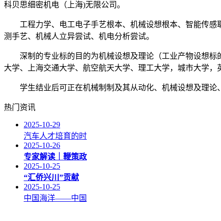
科贝思细密机电（上海)无限公司。
工程力学、电工电子手艺根本、机械设想根本、智能传感取
测手艺、机械人立异尝试、机电分析尝试。
深制的专业标的目的为机械设想及理论（工业产物设想标的目
大学、上海交通大学、航空航天大学、理工大学，城市大学，
学生结业后可正在机械制制及其从动化、机械设想及理论、
热门资讯
2025-10-29
汽车人才培育的时
2025-10-26
专家解读｜鞭策政
2025-10-25
“汇侨兴川”贡献
2025-10-25
中国海洋——中国