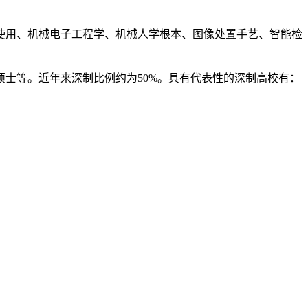
用、机械电子工程学、机械人学根本、图像处置手艺、智能检
士等。近年来深制比例约为50%。具有代表性的深制高校有：