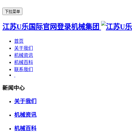
下拉菜单
江苏U乐国际官网登录机械集团
首页
关于我们
机械资讯
机械百科
联系我们
新闻中心
关于我们
机械资讯
机械百科