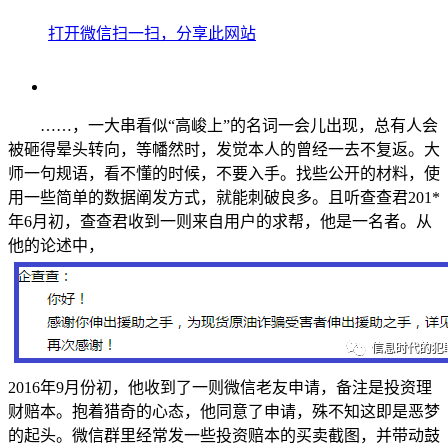
打开微信扫一扫，分享此网站
……，一大串看似“高峻上”的名词一会儿出现，总有人会
被砸得晕头转向，等幡然时，发觉本人的曾经一去不复返。大
师一句规语，看不懂的时候，不要入手。找些公开的材料，使
用一些简单的数据阐发方式，就能刺破良多。且听查查君201*
年6月初，查查君收到一则来自用户的求帮，他是一名者。从
他的论述中，
2016年9月份初，他收到了一则微信老友申请，备注是投资理
财赔本。抱着猎奇的心态，他同意了申请，殊不知这即是恶梦
的起头。微信群里经常发一些投资赔本的买卖截图，并带动鼓