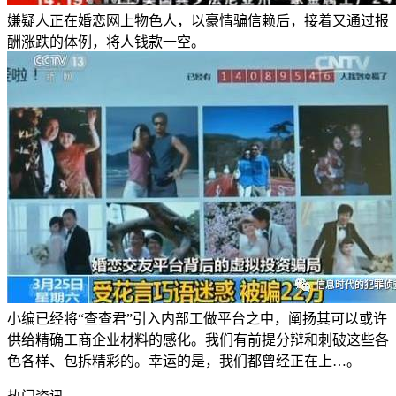
嫌疑人正在婚恋网上物色人，以豪情骗信赖后，接着又通过报
酬涨跌的体例，将人钱款一空。
小编已经将“查查君”引入内部工做平台之中，阐扬其可以或许
供给精确工商企业材料的感化。我们有前提分辩和刺破这些各
色各样、包拆精彩的。幸运的是，我们都曾经正在上…。