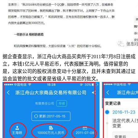
据企查查显示，浙江舟山大商品买卖所于2011年7月8日注册成
立，本钱1亿元人平易近币，代表报酬王海明。值得留意的
是，这家公司的股权消息变动十分屡次，且并未查到其通过证
监会监管的批文或者是省级人平易近的批文。