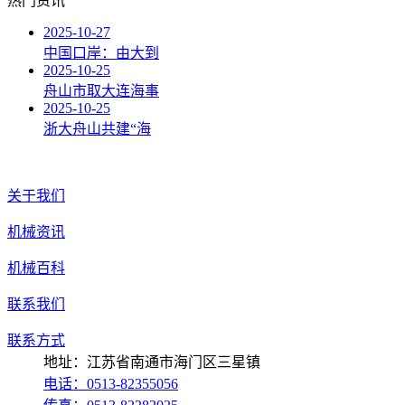
热门资讯
2025-10-27
中国口岸：由大到
2025-10-25
舟山市取大连海事
2025-10-25
浙大舟山共建“海
关于我们
机械资讯
机械百科
联系我们
联系方式
地址：江苏省南通市海门区三星镇
电话：0513-82355056