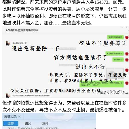
都越陷越深。前来求帮的这位用户前后共入金154373。88元。
此时诈骗者完全掌控投资者的买卖，居心屡次喊单，让其一步
步吃亏以便抽取盈利。即便正在吃亏的形态下，仍然愈加疯狂
地鼓吹其不竭入金，加仓……最终血本无归。
但诈骗的招数远比想象得更为，求帮者以至正在操做时软件多
次不克不及登录，导致不克不及及时止损，最初爆仓被强平。