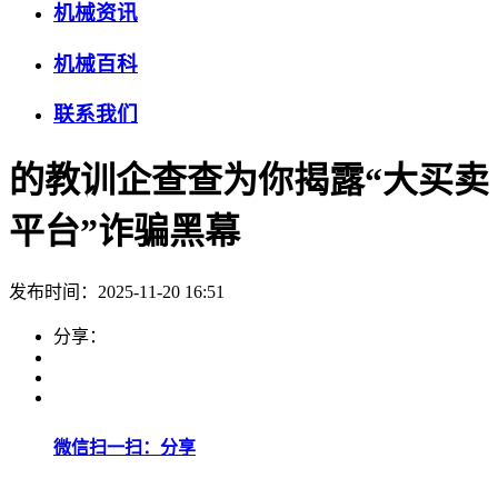
机械资讯
机械百科
联系我们
的教训企查查为你揭露“大买卖
平台”诈骗黑幕
发布时间：2025-11-20 16:51
分享：
微信扫一扫：分享