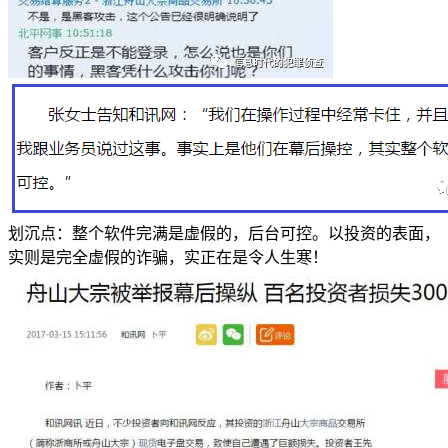
划沉点：整个软件完满是虚假的，后台可控。以投资的表面，
实则是完全虚假的诈骗，实正在是令人生寒！