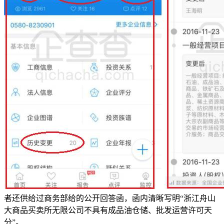
者还供给过商务部给的公开回答函，函内清晰写明“浙江舟山
大商品买卖所无限公司不具有成品油仓储、批发运营许可天
分”。