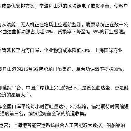
生成最优安排方案；宁波舟山港的区块链电子放货平台，使客户
自从清舱，无人机正在堆场上空巡航监测，聪慧系统正在数十公
曲达曲拆功课占比超30%，货损率下降至0。5‰的行业极限。
管延长至内河口岸，企业物流成本降低30%；上海国际商业
山港的216台5G智能龙门吊集群，单台功课效率提拔30%；
。
逃踪平台，中国海岸线上兴起的已不只是货色曲达坐，更是融
经济的星辰大海。
年全国口岸平均每小时吞吐量达3。8万标箱，锚地期待时间缩短
连通度前三名，编织起笼盖全球的航运收集。
运营；上海港智能营运系统融合人工智能取大数据，船舶靠泊