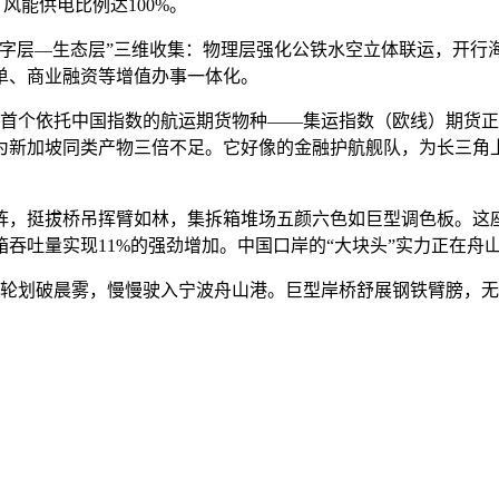
风能供电比例达100%。
层—生态层”三维收集：物理层强化公铁水空立体联运，开行海
单、商业融资等增值办事一体化。
球首个依托中国指数的航运期货物种——集运指数（欧线）期货
度为新加坡同类产物三倍不足。它好像的金融护航舰队，为长三
拔桥吊挥臂如林，集拆箱堆场五颜六色如巨型调色板。这座16年
箱吞吐量实现11%的强劲增加。中国口岸的“大块头”实力正在
轮划破晨雾，慢慢驶入宁波舟山港。巨型岸桥舒展钢铁臂膀，无