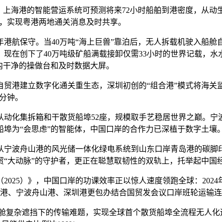
上海港的智能营运系统可预测将来72小时船舶到港密度，从动
”，实现粤港两地通关消息及时共享。
航保守。当40万吨“海上巨兽”靠泊后，无人拆载机驶入船舱
现在创下了40万吨级矿船满载接卸仅需33小时的世界记载，水水
内干净的操做台和及时数据大屏。
贸港建立数字化通关重生态，深圳初创的“组合港”模式将海关监
2分钟。
动化集拆箱和干散货船埠52座，规模取手艺稳居世界之巅。宁波舟
埠为“会思虑”的智能体，中国口岸的合作力已深植于数字土壤
宁波舟山港的风光储一体化绿电系统到山东口岸青岛港的碳脚印
贸“大动脉”的守护者，更正在聪慧取韧性的双轨上，托举起中国
25）》，中国口岸的功课效率正以惊人速度领跑全球：2024
海港、宁波舟山港、深圳港更包办结合国贸发会议口岸班轮运输
复杂遮挡下的传输难题，实现全球首个散货船埠全流程无人化