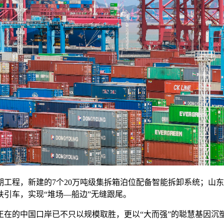
程，新建的7个20万吨级集拆箱泊位配备智能拆卸系统；山东
引车，实现“堆场—船边”无缝跟尾。
的中国口岸已不只以规模取胜，更以“大而强”的聪慧基因沉