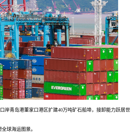
口岸青岛港董家口港区扩建40万吨矿石船埠，接卸能力跃居世
塑全球海运图景。