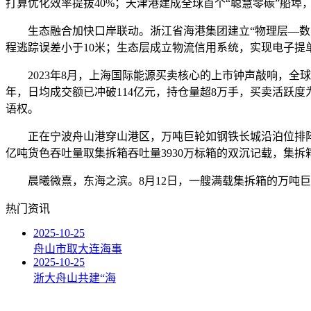
打算优化效率提拔40%；天津港建成全球首个“聪慧零碳”船埠，
生态融合加快口岸联动。浙江省海港集团建立“物理层—数字
程逃踪误差小于10米；生态层成立物流信用系统，实现电子提
2023年8月，上海国际能源买卖核心的上市钟声敲响，全
年，日均成交额已冲破114亿元，持仓量超8万手，买卖活跃
语权。
正在宁波舟山港穿山港区，万吨巨轮如钢铁长城沿泊位排阵，挺
亿吨货色吞吐量取集拆箱吞吐量3930万标箱的双沉记载，集拆
晨曦微熹，东海之滨。8月12日，一艘满载集拆箱的万吨巨
热门资讯
2025-10-25
舟山市取大连海事
2025-10-25
浙大舟山共建“海