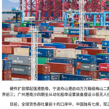
硬件扩容撑起强港筋骨。宁波舟山港启动万万箱级梅山二期工
界前三；广州港南沙四期全从动化船埠设置装备摆设斗极无人扶
目前，全球货色吞吐量前十的口岸中，中国独有七席，现正在