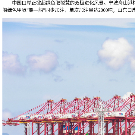
中国口岸正掀起绿色取聪慧的双极进化风暴。宁波舟山港梅山
船绿色甲醇“船—船”同步加注，单次加注量达2000吨；山