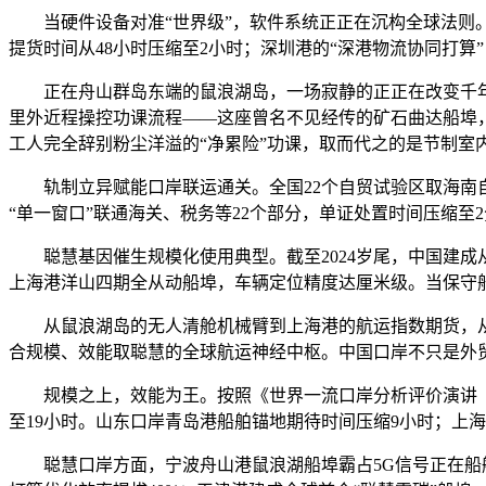
当硬件设备对准“世界级”，软件系统正正在沉构全球法则。
提货时间从48小时压缩至2小时；深圳港的“深港物流协同打算
正在舟山群岛东端的鼠浪湖岛，一场寂静的正正在改变千年港
里外近程操控功课流程——这座曾名不见经传的矿石曲达船埠，
工人完全辞别粉尘洋溢的“净累险”功课，取而代之的是节制室
轨制立异赋能口岸联运通关。全国22个自贸试验区取海南自
“单一窗口”联通海关、税务等22个部分，单证处置时间压缩至
聪慧基因催生规模化使用典型。截至2024岁尾，中国建成从
上海港洋山四期全从动船埠，车辆定位精度达厘米级。当保守船
从鼠浪湖岛的无人清舱机械臂到上海港的航运指数期货，从
合规模、效能取聪慧的全球航运神经中枢。中国口岸不只是外
规模之上，效能为王。按照《世界一流口岸分析评价演讲（20
至19小时。山东口岸青岛港船舶锚地期待时间压缩9小时；上
聪慧口岸方面，宁波舟山港鼠浪湖船埠霸占5G信号正在船舱