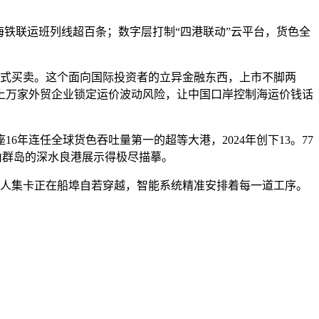
铁联运班列线超百条；数字层打制“四港联动”云平台，货色全
正式买卖。这个面向国际投资者的立异金融东西，上市不脚两
角上万家外贸企业锁定运价波动风险，让中国口岸控制海运价钱话
连任全球货色吞吐量第一的超等大港，2024年创下13。77
舟山群岛的深水良港展示得极尽描摹。
人集卡正在船埠自若穿越，智能系统精准安排着每一道工序。