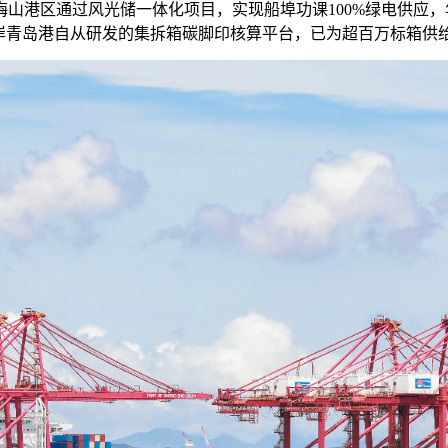
港区通过风光储一体化项目，实现船埠功课100%绿电供应，
东口岸青岛港自从研发的集拆箱碳脚印核算平台，已为超百万标箱供