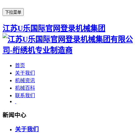
下拉菜单
江苏U乐国际官网登录机械集团
首页
关于我们
机械资讯
机械百科
联系我们
新闻中心
关于我们