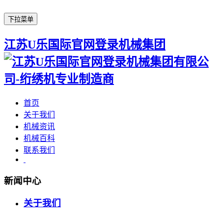
下拉菜单
江苏U乐国际官网登录机械集团
首页
关于我们
机械资讯
机械百科
联系我们
新闻中心
关于我们