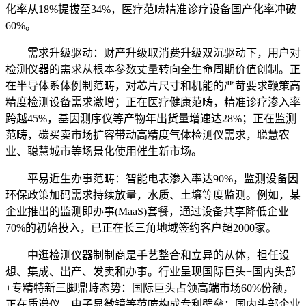
化率从18%提拔至34%，医疗范畴精准诊疗设备国产化率冲破
60%。
需求升级驱动：财产升级取消费升级双沉驱动下，用户对
检测仪器的需求从根本参数丈量转向全生命周期价值创制。正
在半导体系体例制范畴，对芯片尺寸和机能的严苛要求鞭策高
精度检测设备需求激增；正在医疗健康范畴，精准诊疗渗入率
跨越45%，基因测序仪等产物年出货量增速达28%；正在监测
范畴，碳买卖市场扩容带动高精度气体检测仪需求，聪慧农
业、聪慧城市等场景化使用催生新市场。
平易近生办事范畴：智能电表渗入率达90%，监测设备因
环保政策加码需求持续放量，水质、土壤等度监测。例如，某
企业推出的监测即办事(MaaS)套餐，通过设备共享降低企业
70%的初始投入，已正在长三角地域签约客户超2000家。
中逛检测仪器制制商是手艺整合和立异的从体，担任设
想、集成、出产、发卖和办事。行业呈现国际巨头+国内头部
+专精特新三脚鼎峙态势：国际巨头占领高端市场60%份额，
正在质谱仪、电子显微镜等范畴构成专利壁垒；国内头部企业