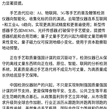
力显著提拔。
手艺迭代拉动：AI、物联网、5G等手艺的普及鞭策检测
仪器向智能化、收集化标的目的演进。云聪慧仪器连系互联网
+和工业4。0趋向，实现更高测试精度和更普遍使用；新型传
感器手艺(如MEMS、光纤传感器)打破保守手艺壁垒，提拔传
感器机能和合用范畴；量子丈量手艺的兴起为细密丈量范畴带
来性变化，量子磁力仪可探测地细小变化，使用于资本勘察取
地动预警。
正在手艺取质量强国计谋的双沉驱动下，检测仪器已从保
守的离线丈量东西转向正在线、原位、智能、联网的分析检测
系统，其素质是通过手艺迭代将不成见为可丈量，为高质量成
长供给底层手艺保障。
中国检测仪器财产的兴起，不只是实现制制强国质量强国
计谋的环节支持，更是保障食物平安、生态、公共卫生等平易
近生范畴的焦点基石。从政策盈利到手艺立异冲破，从市场需
求升级到全球合作加剧，行业正派历从跟跑到并跑再到领跑的
汗青性逾越。虽然焦点手艺瓶颈、国际合作压力等挑和仍然存