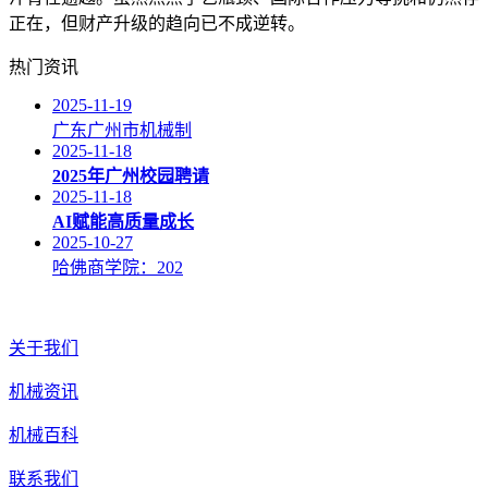
正在，但财产升级的趋向已不成逆转。
热门资讯
2025-11-19
广东广州市机械制
2025-11-18
2025年广州校园聘请
2025-11-18
AI赋能高质量成长
2025-10-27
哈佛商学院：202
关于我们
机械资讯
机械百科
联系我们