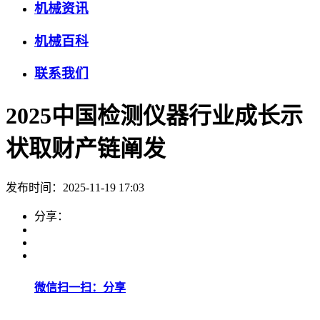
机械资讯
机械百科
联系我们
2025中国检测仪器行业成长示
状取财产链阐发
发布时间：2025-11-19 17:03
分享：
微信扫一扫：分享