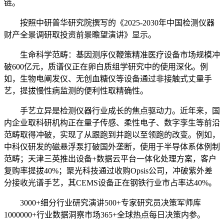
链。
按照中研普华研究院撰写的《2025-2030年中国检测仪器
财产全景调研取投资前景瞻望演讲》显示。
生命科学范畴：基因测序仪鞭策精准医疗设备市场规模冲
破600亿元，质谱仪正在卵白质组学研究中的使用深化。例
如，生物电阐发仪、无创血糖仪等设备通过非接触式丈量手
艺，提拔慢性病监测的便利性取精确性。
手艺立异是检测仪器行业成长的焦点驱动力。近年来，国
内企业取科研机构正在量子传感、柔性电子、数字孪生等前沿
范畴取得冲破，实现了从跟跑到并跑以至领跑的改变。例如，
中科仪研发的磁悬浮泵打破国外垄断，使用于半导体系体例制
范畴；天津三英推出设备+数据云平台一体化处理方案，客户
复购率提拔40%；聚光科技通过收购Opsis公司，冲破紫外差
分接收光谱手艺，其CEMS设备正在钢铁行业市占率达40%。
3000+细分行业研究演讲500+专家研究员决策军师库
1000000+行业数据洞察市场365+全球热点每日决策内参。