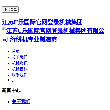
下拉菜单
江苏U乐国际官网登录机械集团
首页
关于我们
机械资讯
机械百科
联系我们
新闻中心
关于我们