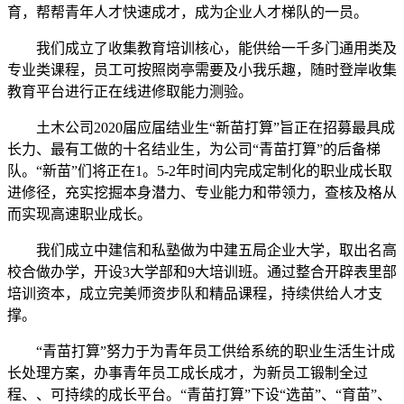
育，帮帮青年人才快速成才，成为企业人才梯队的一员。
我们成立了收集教育培训核心，能供给一千多门通用类及
专业类课程，员工可按照岗亭需要及小我乐趣，随时登岸收集
教育平台进行正在线进修取能力测验。
土木公司2020届应届结业生“新苗打算”旨正在招募最具成
长力、最有工做的十名结业生，为公司“青苗打算”的后备梯
队。“新苗”们将正在1。5-2年时间内完成定制化的职业成长取
进修径，充实挖掘本身潜力、专业能力和带领力，查核及格从
而实现高速职业成长。
我们成立中建信和私塾做为中建五局企业大学，取出名高
校合做办学，开设3大学部和9大培训班。通过整合开辟表里部
培训资本，成立完美师资步队和精品课程，持续供给人才支
撑。
“青苗打算”努力于为青年员工供给系统的职业生活生计成
长处理方案，办事青年员工成长成才，为新员工锻制全过
程、、可持续的成长平台。“青苗打算”下设“选苗”、“育苗”、