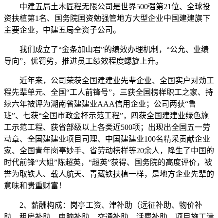
中建五局土木匠程无限公司是世界500强第21位、全球投
资扶植第1名、国务院国资勉强管地方大型企业中国建建旗下
主要企业，中建五局全资子公司。
我们成立了“金条加山君”的绩效办理机制，“公允、业绩
导向”，优罚劣，推进员工绩效程度螺旋上升。
近年来，公司荣获全国建建业先辈企业、全国实户对劲工
程先辈单元、全国“工人前锋号”，三获全国榜样职工之家、持
续六年被评为湖南省建建业AAA信用企业；公司两获“鲁
班”、七获“全国市政金杯示范工程”，四获全国建建业绿色施
工示范工程、获省部级以上各类近500项；出现出全国五一劳
动章、全国建建业项目司理、中国建建业100名精采贡献企业
家、全国青年岗亭妙手、省劳动榜样等20余人，降生了中国的
时代前锋“大姐”陈超英，“超英”获得、国务院的高度评价，被
誉为取铁人、载人航天、青藏铁扶植一样，是地方企业先辈的
意味和贵重财富！
2、薪酬构成：岗亭工资、津补助（远征补助、物价补
助、租房补助、电脑补助、交通补助、话费补助、项目施工津