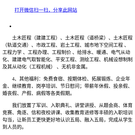
打开微信扫一扫，分享此网站
土木匠程（建建工程）、土木匠程（道桥梁）、土木匠程
（轨道交通）、市政工程、岩土工程、城市地下空间工程 、
工程力学 、工程办理、工程制价 、给排水、暖通、电气从动
化、建建电气取智能化、平安工程、测绘工程、机械设想制制
及其从动化（工程机械） 、无机非金属。
4、其他福利：免费食宿、按期体检、拓展锻炼、企业年
金、继续教育、岗亭培训、节日慰问；带薪年休假、投亲假、
婚丧假、产假、病假等各类假期。
我们放置了军训、入职典礼、讲堂讲授、从题会商、体育
竞赛、角逐、信和夜校讲课、收集教育进修等丰硕的入职培训
勾当，让新员工更快更好地认识五局、融入五局，完成从学生
到人员的。