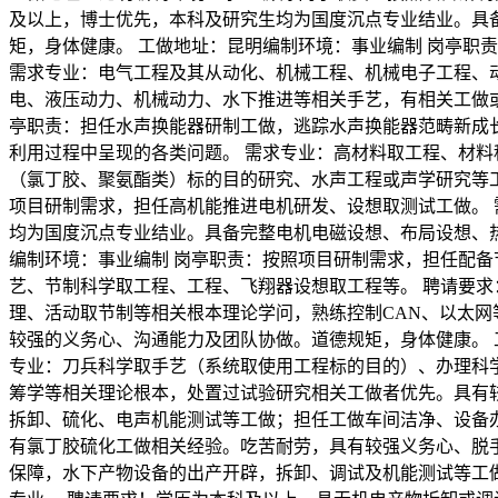
及以上，博士优先，本科及研究生均为国度沉点专业结业。具
矩，身体健康。 工做地址：昆明编制环境：事业编制 岗亭职
需求专业：电气工程及其从动化、机械工程、机械电子工程、
电、液压动力、机械动力、水下推进等相关手艺，有相关工做或
亭职责：担任水声换能器研制工做，逃踪水声换能器范畴新成
利用过程中呈现的各类问题。 需求专业：高材料取工程、材料
（氯丁胶、聚氨酯类）标的目的研究、水声工程或声学研究等工
项目研制需求，担任高机能推进电机研发、设想取测试工做。 
均为国度沉点专业结业。具备完整电机电磁设想、布局设想、
编制环境：事业编制 岗亭职责：按照项目研制需求，担任配备
艺、节制科学取工程、工程、飞翔器设想取工程等。 聘请要
理、活动取节制等相关根本理论学问，熟练控制CAN、以太
较强的义务心、沟通能力及团队协做。道德规矩，身体健康。 
专业：刀兵科学取手艺（系统取使用工程标的目的）、办理科
筹学等相关理论根本，处置过试验研究相关工做者优先。具有较
拆卸、硫化、电声机能测试等工做；担任工做车间洁净、设备办
有氯丁胶硫化工做相关经验。吃苦耐劳，具有较强义务心、脱手
保障，水下产物设备的出产开辟，拆卸、调试及机能测试等工