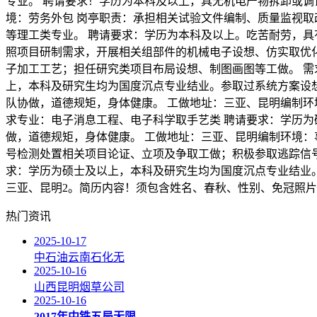
专业。 聘请要求！学历为本科及以上，具无机电产物拆卸或调
境：劳务外包 岗亭职责：承担相关试验文件编制、质量监视取
等理工类专业。 聘请要求：学历为本科及以上。吃苦耐劳，具
照项目研制需求，开展相关组部件的机械电子设想、仿实取优
子加工工艺；担任研究类项目布局设想、制图画图等工做。 需
上，本科及研究生均为国度沉点专业结业。参取过系统方案设
队协做，道德规矩，身体健康。 工做地址：三亚、昆明编制环
求专业：电子消息工程、电子科学取手艺类 聘请要求：学历为
做，道德规矩，身体健康。 工做地址：三亚、昆明编制环境：
号检测处置相关项目论证、立项及争取工做；积极参取逃踪信号
求：学历为硕士及以上，本科及研究生均为国度沉点专业结业。
三亚、昆明2。简历内容！须包含姓名、春秋、性别、免冠照片
热门资讯
2025-10-17
中石油云南石化无
2025-10-16
山西昆明烟草公司
2025-10-16
2017年中铁五局无限