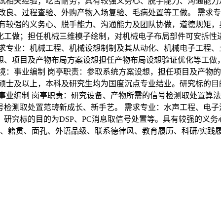
试相关经验；吃苦耐劳，具有较强义务心、脱手能力、沟通能力
改良、过程查验、外购产物入场复验、毛病处置等工做。 需求
有较强的义务心、脱手能力、沟通能力及团队协做，道德规矩，身
化工做；担任机械三维模子绘制，对机械电子布局部件可安拆性
求专业：机械工程、机械设想制制及其从动化、机械电子工程、
想、项目及产物布局方案设想担任产物布局设想验证优化等工做
境：事业编制 岗亭职责：参取系统方案设想，担任项目及产物的
硕士及以上，本科及研究生均为国度沉点专业结业。研究标的目
事业编制 岗亭职责：研究设备、产物所需的信号检测取处置算
检测取处置范畴新成长、新手艺。 需求专业：水声工程、电子
研究标的目的为DSP、PC消息取信号处置等。具有较强的义务
、籍贯、面孔、外语品级、联系德律风、教育履历、科研/实践