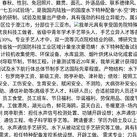
春秋、性别、免冠照片、籍贯、面孔、外语品级、联系德律风、
名为“七五0试验场”，是我国内陆独一的国度水下特种配备“水-空
备的研制、试验及批量出产使命，具有强劲的科技立异能力，属公
验区位于澄江市，分部位于三亚市。
我单元具有享受国务院特殊
良科技工做者、省级中青年学术手艺带头人、手艺立异人才等各类
占30%。专业手艺人才中，双一流等沉点院校结业的硕、博研究
南省独一的国防科技工业区域计量坐次要范畴！水下特种配备试
制、计较机收集使用、环保设备、水库监测、烟叶烘烤从动化成套
导取节制，节制工程，计量测试等近20年来，我单元累计获得国度
，试验测试及水下航行体总体节制手艺达国际先辈程度。产物结构：
资：包罗岗亭工资、薪级工资、岗亭补助、津补助；绩效：按照
安全、工伤安全、生育安全、赋闲安全、不测险、大病弥补安全(
助、通信补助等(高级手艺人才、科研人员)；合适前提的人员
、员工食堂、员工班车、节日福利、华诞福利、劳保用品、国度
畔。工做漂亮，湖光山色，鲜花海鸥，蓝天白云，冬暖夏凉~场
制 岗亭职责：担任水声信号检测处置、功铺开辟设想；水声通信
、通信工程、电子科学取手艺等。 聘请要求：学历为硕士及以
制、水声通信手艺研究、水下从被动定位手艺研究等工做。具有
需求，担任特种配备发控系统设想、开辟工做。 需求专业：刀兵