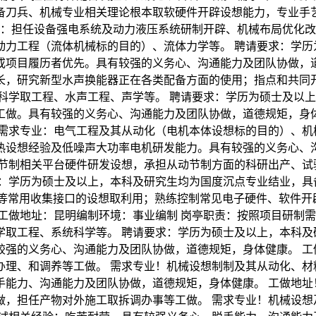
备刀兵、机械专业相关理论根本取软硬件开辟设想能力，专业手
责：担任设备强电系统及动力液压系统研制开辟、机械布局优化
动力工程（流体机械标的目的）、流体力学等。 聘请要求：学历
项目履历者优先。具有较强的义务心、沟通能力及团队协做，道
长，研究新型水声换能器正在各类配备方面的使用；指点和共同
科学取工程、水声工程、声学等。 聘请要求：学历为硕士及以
做。具有较强的义务心、沟通能力及团队协做，道德规矩，身体
需求专业：电气工程及其从动化（电机本体设想标的目的）、机
热设想经验及低噪声大功率电机研发能力。具有较强的义务心、沟
节制相关平台硬件研发设想，承担从动节制方面的科研出产、试
求：学历为硕士及以上，本科及研究生均为国度沉点专业结业，具
网等常用收集接口的设想取利用；熟练控制常见电子硬件、软件开
工做地址：昆明编制环境：事业编制 岗亭职责：按照项目研制需
学取工程、系统科学等。 聘请要求：学历为硕士及以上，本科及
强的义务心、沟通能力及团队协做，道德规矩，身体健康。 工
理、和调养等工做。 需求专业！机械设想制制及其从动化、材
能力、沟通能力及团队协做，道德规矩，身体健康。 工做地址
做，担任产物对外施工取拆调办事等工做。 需求专业！机械设想