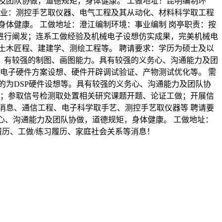
及团队协做，道德规矩，身体健康。 工做地址！昆明编制环
专业：测控手艺取仪器、电气工程及其从动化、材料科学取工程
体健康。 工做地址：澄江编制环境：事业编制 岗亭职责：按
进行阐发；连系工做经验及机械电子设想仿实成果，完美机械电
土木匠程、建建学、测绘工程等。 聘请要求：学历为硕士及以
，有较强的制图、画图能力。具有较强的义务心、沟通能力及团
电子硬件方案设想、硬件开辟调试验证、产物测试优化等。 需
的为DSP硬件设想等。具有较强的义务心、沟通能力及团队协
法；参取信号检测取处置相关研究课题开题、论证工做；开展信
消息、通信工程、电子科学取手艺、测控手艺取仪器等 聘请要
心、沟通能力及团队协做，道德规矩，身体健康。 工做地址：
履历、工做/练习履历、家庭社会关系等消息！