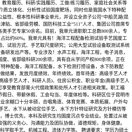
教育履历、科研/实践履历、工做/练习履历、家庭社会关系等
”跨介质立体化、分析性试验国度靶场，同时也是我国水下特种配
益性、根本性科研事业单元，并设立全资子公司“中船灵湖(昆
津贴、省部级劳模、国防科技工业“511”人才、集团公司首席专
手艺专家50余名。目前，我单元退职职工总数800余人，专
生占比约60%。我单元具有！海洋工程配备检测试验手艺国度工
验、试验方式、手艺取尺度研究；公用大型试验设备取测试系统
设备研发出产等。专业涉及！水声工程，海洋工程，电子消息，
、省部级科研200余项，具有自从学问产权800余项，正在
水下特种配备，海洋工程配备，水下检测打捞设备，水下防救配
工做结果，发放月度绩效、年终绩效。首年待遇：高级手艺人才
高级手艺人才、科研人员)、住房公积金、职业年金(高级手艺人
还可享受教育部膏火代偿政策和处所人才引进相关政策。职工福
节假日、带薪休假、工会勾当、年度体检等。科研区位于昆明市
内业余糊口十分丰硕，合唱角逐、体育竞赛、本质拓展、户外勾
手艺、水下从被动定位手艺、水下方针特征研究及方针模仿等
上，博士优先，本科及研究生均国度沉点专业结业。处置过从被
较强的义务心、沟通能力及团队协做，道德规矩，身体健康。
科学取手艺、机械工程、流体力学等。 聘请要求：学历为硕士