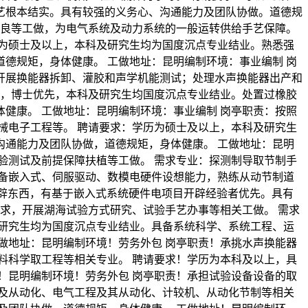
艺根本结实。具有较强的义务心、沟通能力及团队协做。道德规
改良等工做，为电气系统及动力系统的一般运转供给手艺保障。
为硕士及以上，本科及研究生均为国度沉点专业结业。熟悉强
德规矩，身体健康。 工做地址：昆明编制环境：事业编制 岗
开展换能器拆卸、灌胶和声学机能测试；处理水声换能器出产和
上，博士优先，本科及研究生均国度沉点专业结业。处置过橡胶
健康。 工做地址：昆明编制环境：事业编制 岗亭职责：按照
械电子工程等。 聘请要求：学历为硕士及以上，本科及研究生
通能力及团队协做，道德规矩，身体健康。 工做地址：昆明
验测试及前提保障扶植等工做。 需求专业：探测制导取节制手
备嵌入式、伺服驱动、数模电硬件设想能力，熟练从动节制道
辟东西，有基于嵌入式系统硬件电项目开辟经验者优先。具有
求，开展湖海试验方式研究、试验手艺办事等相关工做。 需求
研究生均为国度沉点专业结业。具备系统科学、系统工程、运
做地址：昆明编制环境！劳务外包 岗亭职责！承挑水声换能器
料科学取工程等相关专业。 聘请要求！学历为本科及以上，具
！昆明编制环境！劳务外包 岗亭职责！承担试验设备设备的取
及从动化、电气工程及其从动化、计较机、从动化节制等相关