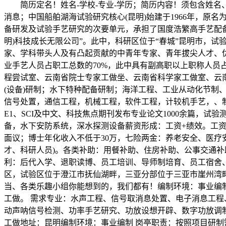
简历定名！姓名-学校-专业-学历；简历内容！须包含姓名、
消息；中国船舶湖海试验研究核心(昆明)始建于1966年，原
备研发及试验手艺研究的次要单元，承担了国度浩繁高手艺配
明)科技成长无限公司”。此中，科研区位于“春城”昆明市，试
家、学科带头人及有凸起贡献的中青年专家、青年拔尖人才、优
业手艺人员占职工总数的70%，此中具有副高职以上职称人员
程尝试室、云南省院士专家工做坐、云南省科学家工做室、云
(设备)研制；水下特种配备研制；海洋工程、工业从动化节
信号处置，通信工程，机械工程，软件工程，计较机手艺，、制
E1、SCI及中文、科技焦点期刊发布专业论文1000余篇
备，水下安防系统，深水探测设备薪资形成：工资+绩效。工
面议；博士年化收入不低于30万，七险两金：养老安全、医疗
才、科研人员)。各类补助：用餐补助、住房补助、公事交通补
利：后代入学、退职读博、员工培训、导师制培育、员工宿舍
区，试验区位于澄江市抚仙湖畔，三亚分部位于三亚市崖州湾
当、各类乐趣小组你能想到的，我们都有！编制环境：事业编
工做。 需求专业：水声工程、信号取消息处置、电子消息工程
动声呐信号检测、功率手艺研究、功放设想开辟、数字功放调
工做地址：昆明编制环境：事业编制 岗亭职责：按照项目研制