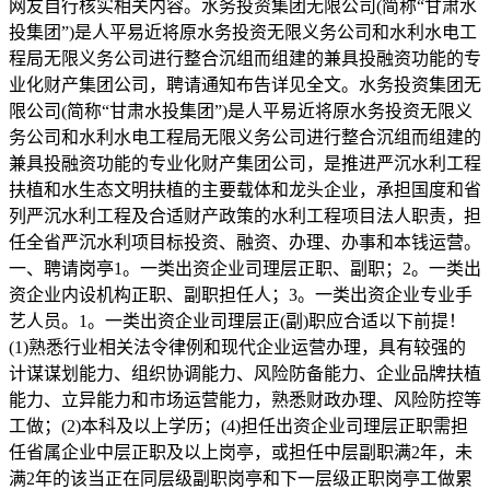
网友自行核实相关内容。水务投资集团无限公司(简称“甘肃水
投集团”)是人平易近将原水务投资无限义务公司和水利水电工
程局无限义务公司进行整合沉组而组建的兼具投融资功能的专
业化财产集团公司，聘请通知布告详见全文。水务投资集团无
限公司(简称“甘肃水投集团”)是人平易近将原水务投资无限义
务公司和水利水电工程局无限义务公司进行整合沉组而组建的
兼具投融资功能的专业化财产集团公司，是推进严沉水利工程
扶植和水生态文明扶植的主要载体和龙头企业，承担国度和省
列严沉水利工程及合适财产政策的水利工程项目法人职责，担
任全省严沉水利项目标投资、融资、办理、办事和本钱运营。
一、聘请岗亭1。一类出资企业司理层正职、副职；2。一类出
资企业内设机构正职、副职担任人；3。一类出资企业专业手
艺人员。1。一类出资企业司理层正(副)职应合适以下前提！
(1)熟悉行业相关法令律例和现代企业运营办理，具有较强的
计谋谋划能力、组织协调能力、风险防备能力、企业品牌扶植
能力、立异能力和市场运营能力，熟悉财政办理、风险防控等
工做；(2)本科及以上学历；(4)担任出资企业司理层正职需担
任省属企业中层正职及以上岗亭，或担任中层副职满2年，未
满2年的该当正在同层级副职岗亭和下一层级正职岗亭工做累