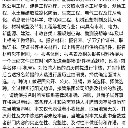
政公用工程、建建工程办理、水文取水资本工程专业、测绘工
程、水土连结取荒凉化防治、生态工程、电气工程及其从动
化、消息取计较科学、物联网工程、机械设想制制及其从动
化、材料成型及节制工程等相关专业；(4)具有水利、电力、
新能源、建建、市政各类工程规划征询、勘测设想等5年及以
上相关工做经验。3。报名材料：报名表、学历学位证书、职
称证书、获证书等相关材料，以上所有材料供给扫描件，报名
材料怨不退回；4。报名体例：报名表及相关报名材料拾掇为
一个压缩文件正在时间内发送至邮箱(邮件标落款称：姓名+岗
亭名称+手机号)。对招聘人员的资历前提进行审核，并对审核
后合适报名前提的人选进行履历业绩阐发，择优确定面试人
选。2。聘请工做遵照公开、公允、准绳，双向选择、择优选
聘，全过程实行阳光功课，接管集团公司纪委及社会的监视。
4。请确保报名时所留联系德律风准确、通顺，具面子试等事
宜将通过电线。高条理人才和急需紧缺人才聘请岗亭及资历前
提当地宝声明：本文仅代表做者小我概念，取当地宝无关。其
原创性及文中陈述内容未经本坐，当地宝对本文及此中全数或
者部门内容的实正在性、完整性、及时性不做任何和许诺，请