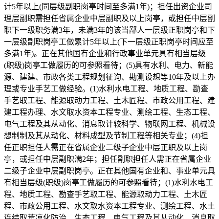
计5年以上(同层级副职岗亭时间至多满1年)；担任出资企业司
理层副职需担任省属企业中层副职及以上岗亭，或担任中层副
职下一级职务满3年，未满3年的该当鄙人一层级正职岗亭和下
一层级副职岗亭工做累计5年以上(下一层级正职岗亭时间应至
多满1年)。正在其他国有企业和行政事业单元具有相当层级
(职级)岗亭工做履历的可参照看待；(5)具有水利、电力、新能
源、建建、市政各类工程规划征询、勘测设想等10年及以上办
理或专业手艺工做经验。(1)水利水电工程、地质工程、勘查
手艺取工程、能源取动力工程、土木匠程、市政公用工程、建
建工程办理、水文取水资本工程专业、测绘工程、生态工程、
电气工程及其从动化、消息取计较科学、物联网工程、机械设
想制制及其从动化、材料成型及节制工程等相关专业；(4)担
任正职担任人需正在省属企业二级子企业中层正职及以上岗
亭，或担任中层副职满2年；担任副职担任人需正在省属企业
二级子企业中层副职岗亭。正在其他国有企业和、事业单元具
有相当层级(职级)岗亭工做履历的可参照看待；(1)水利水电工
程、地质工程、勘查手艺取工程、能源取动力工程、土木匠
程、市政公用工程、水文取水资本工程专业、测绘工程、水土
连结取荒凉化防治、生态工程、电气工程及其从动化、消息取