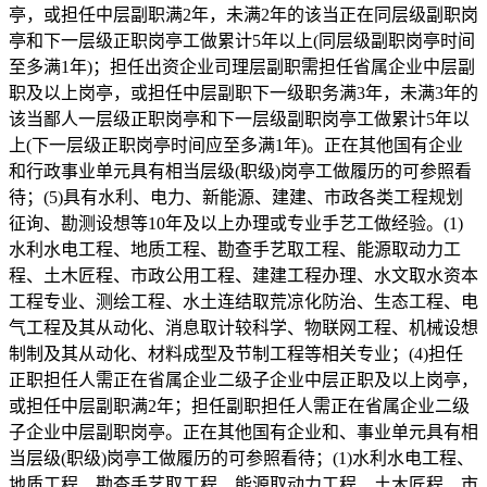
亭，或担任中层副职满2年，未满2年的该当正在同层级副职岗
亭和下一层级正职岗亭工做累计5年以上(同层级副职岗亭时间
至多满1年)；担任出资企业司理层副职需担任省属企业中层副
职及以上岗亭，或担任中层副职下一级职务满3年，未满3年的
该当鄙人一层级正职岗亭和下一层级副职岗亭工做累计5年以
上(下一层级正职岗亭时间应至多满1年)。正在其他国有企业
和行政事业单元具有相当层级(职级)岗亭工做履历的可参照看
待；(5)具有水利、电力、新能源、建建、市政各类工程规划
征询、勘测设想等10年及以上办理或专业手艺工做经验。(1)
水利水电工程、地质工程、勘查手艺取工程、能源取动力工
程、土木匠程、市政公用工程、建建工程办理、水文取水资本
工程专业、测绘工程、水土连结取荒凉化防治、生态工程、电
气工程及其从动化、消息取计较科学、物联网工程、机械设想
制制及其从动化、材料成型及节制工程等相关专业；(4)担任
正职担任人需正在省属企业二级子企业中层正职及以上岗亭，
或担任中层副职满2年；担任副职担任人需正在省属企业二级
子企业中层副职岗亭。正在其他国有企业和、事业单元具有相
当层级(职级)岗亭工做履历的可参照看待；(1)水利水电工程、
地质工程、勘查手艺取工程、能源取动力工程、土木匠程、市