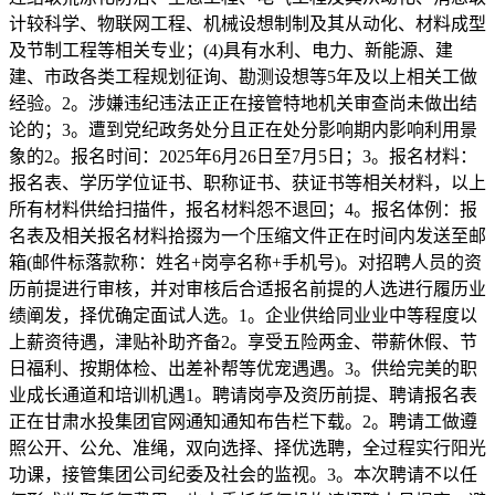
计较科学、物联网工程、机械设想制制及其从动化、材料成型
及节制工程等相关专业；(4)具有水利、电力、新能源、建
建、市政各类工程规划征询、勘测设想等5年及以上相关工做
经验。2。涉嫌违纪违法正正在接管特地机关审查尚未做出结
论的；3。遭到党纪政务处分且正在处分影响期内影响利用景
象的2。报名时间：2025年6月26日至7月5日；3。报名材料：
报名表、学历学位证书、职称证书、获证书等相关材料，以上
所有材料供给扫描件，报名材料怨不退回；4。报名体例：报
名表及相关报名材料拾掇为一个压缩文件正在时间内发送至邮
箱(邮件标落款称：姓名+岗亭名称+手机号)。对招聘人员的资
历前提进行审核，并对审核后合适报名前提的人选进行履历业
绩阐发，择优确定面试人选。1。企业供给同业业中等程度以
上薪资待遇，津贴补助齐备2。享受五险两金、带薪休假、节
日福利、按期体检、出差补帮等优宠遇遇。3。供给完美的职
业成长通道和培训机遇1。聘请岗亭及资历前提、聘请报名表
正在甘肃水投集团官网通知通知布告栏下载。2。聘请工做遵
照公开、公允、准绳，双向选择、择优选聘，全过程实行阳光
功课，接管集团公司纪委及社会的监视。3。本次聘请不以任