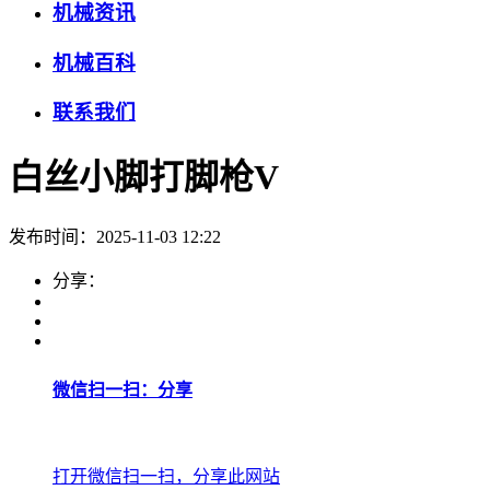
机械资讯
机械百科
联系我们
白丝小脚打脚枪V
发布时间：2025-11-03 12:22
分享：
微信扫一扫：分享
打开微信扫一扫，分享此网站