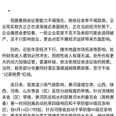
但跟着税收征管能力不竭强化，税收征收率不竭提高，企
业现实税负正正在逐渐接近表面税负，正在当前经济形势下，
企业痛感会更较着，一些企业若是不克不及承担可能会选择破
产，这不只影响就业，更会对宏不雅经济运转带来负面影响。
别的，近些年受经济下行、楼市地盘市场低迷等影响，处
所财务收入遭到必然冲击，而刚性收入有增无减。处所也有更
大的动力加强征管，查漏补缺，依法依规征收该征收的税费。
当然，税务部分也要同时落实落细减税降费政策，苦守不收
“过甚税费”红线。
连日来，受高温少雨气候影响，黄河道域甘肃、山西、陕
西、河南、山东等省（区）呈现分歧程度的旱情。针对流域相
关省（区）旱情，黄河防总和水利部黄河水利委员会（简称黄
委）第一时间别离启动抗旱四级响应和干旱防御Ⅳ级应急响
应；自6月14日17时起，针对河南省启动干旱防御Ⅲ级应急响
应；要求各相关单元落实落细各项抗旱保供水办法，做好旱情