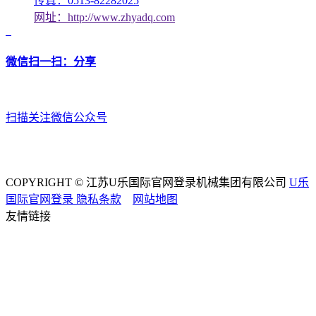
传真：0513-82282025
网址：http://www.zhyadq.com
微信扫一扫：分享
扫描关注微信公众号
COPYRIGHT © 江苏U乐国际官网登录机械集团有限公司
U乐
国际官网登录
隐私条款
网站地图
友情链接