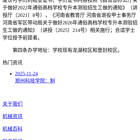
度认可学历的结业证书，学历证书内容按照《教育部办公厅关
于做好2022年通俗高档学校专升本测验招生工做的通知》（讲
授厅〔2021〕8号），《河南省教育厅 河南省退役甲士事务厅
河南省军区带动局关于做好2026年通俗高档学校专升本测验招
生工做的通知》（讲授〔2025〕214号）相关施行；合适学士
学位授予前提者。
第四条办学地址：学校现有龙湖校区和登封校区。
热门资讯
2025-11-24
郑州科技学院：制
关于我们
机械资讯
机械百科