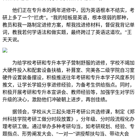
他们正在专升本的两年进修中，因为英语根本不结实，考
研上多了一个“拦虎”。“我的短板是英语，根本很弱的那种，
教员和我一路制定进修方案，帮我找进修材料，督促我背记单
词，教我若何学语法和做实题，最终跨过了英语这道坎。”王
天天说。
为给学校考研和专升本学子营制舒服的进修，学校不竭加
大硬件投入和配套设备扶植，补葺室、完美各二级学院自习室
硬件设置装备摆设，积极推送往年考研和专升本学子风度系列
推文，让学长学姐分享进修经验，为备考生供给指点。同时，
积极开展考研和专升本宣讲会、教师经验等，加强学生对学历
升级的决心，激励他们冲破朝上进步，再创佳绩。
据领会，学校从大三起头增开考研公共选修课，制定《郑
州科技学院考研工做分时段放置》，分年级、分时段流程化办
理考研工做。通过举办多种考研勾当，如考研规划、经验、专
题指点、形势阐发大会、“一对一”讲授帮扶勾当、带动大会