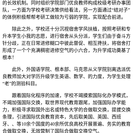
的长效机制。同时组织学院部门优良教师构成校级考研办事团
队，一方面为学校考研决策供给看法，另一方面通过“结对子”
的体例积极帮帮考研工做较为亏弱的学院，实现配合前进。
除此之外，学校还十分沉视宿舍学风扶植，按照考研和专
升本学生小我的志愿，进行宿舍从头分派，学生们由于奋斗方
针分歧，正在日常进修糊口中彼此督促、相互搀扶，将宿舍打
形成了一个个充满稠密进修空气的小六合，为升学成功奠基了
根本！
此外，外国语学院、根本部、马克思从义学院别离选派优
良教师加大对学历升级学生英语、数学、的力度，为学生处理
“老”的测验科目。
跟着国际化程序的加速，学校不竭摸索国际化办学模式，
不竭加强国际交换，取世界现代教育跟尾，加强国际办学能
力，积极寻求取国外出名或特色大学的合做取交换，提拔交换
条理，引进国际优良教育资本，先后取美国、英国、西班
牙、、等10余个国度的40余所优良高校开展普遍、务实的教育
合做取交换，无效营制了国际合做取交换空气。