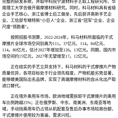
完整的研发系统，并取中科院宁波材料手艺取工程研究所、华
南理工大学合做开展摩擦材料研究。同时，科马材料具有省级
企业手艺核心、浙江省博士后工做坐，先后获评高新手艺企
业、工信部专精特新“小巨人”企业、浙江省“冠军”企业、企业
尺度“领跑者”。
按照招股书测算，2022-2024年，科马材料所面临的干式
摩擦片全球市场空间别离为111。37亿元、114。84亿元、
114。80亿元，估计2027年增加至126。13亿元。同期，国内市
场空间约15亿元，2027年无望增至17。12亿元。
正在结实的手艺立异支持下，科马材料的干式摩擦片产物
质量优异，各项目标处于行业领先程度，产物机能劣势显著，
能够媲美国际出名品牌，实现了高端摩擦材料的自从化出产取
进口替代。
正在境外乘用车市场，欧洲地域需拆卸干式摩擦片的乘用
车比例跨越25%；正在俄罗斯、中东、南美洲、东南亚等地
域，手动挡乘用车仍占领从机配套及售后办事市场较高份额，
干式摩擦片使用较为普遍，需求兴旺。