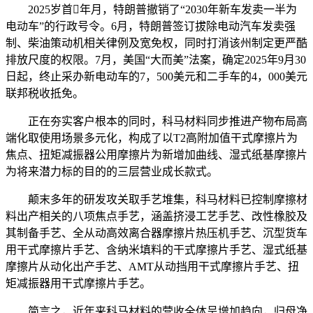
2025岁首年月，特朗普撤销了“2030年新车发卖一半为
电动车”的行政号令。6月，特朗普签订拔除电动汽车发卖强
制、柴油策动机相关律例及宽免权，同时打消该州制定更严酷
排放尺度的权限。7月，美国“大而美”法案，确定2025年9月30
日起，终止采办新电动车的7，500美元和二手车的4，000美元
联邦税收抵免。
正在夯实客户根本的同时，科马材料同步推进产物布局高
端化取使用场景多元化，构成了以T2高附加值干式摩擦片为
焦点、扭矩减振器公用摩擦片为新增加曲线、湿式纸基摩擦片
为将来潜力标的目的的三层营业成长款式。
颠末多年的研发攻关取手艺堆集，科马材料已控制摩擦材
料出产相关的八项焦点手艺，涵盖挤浸工艺手艺、改性橡胶及
其制备手艺、全从动高效离合器摩擦片热压机手艺、沉型货车
用干式摩擦片手艺、含纳米填料的干式摩擦片手艺、湿式纸基
摩擦片从动化出产手艺、AMT从动挡用干式摩擦片手艺、扭
矩减振器用干式摩擦片手艺。
简言之，近年来科马材料的营收全体呈增加趋向，归母净