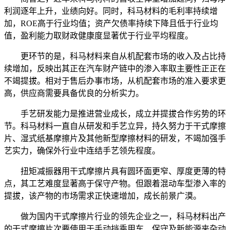
利润逐年上升，业绩向好。同时，科马材料的毛利率持续增
加，ROE高于行业均值；资产欠债率持续下降且低于行业均
值，盈利能力取财政健康度显著优于行业平均程度。
更环节的是，科马材料来自从机配套市场的收入及占比持
续增加，反映出其正在汽车财产链中的渗入率取主要性正正在
不竭提拔。相对于售后办事市场，从机配套市场的准入要求更
高，供应商需要具备优良的分析实力。
手艺研发能力是推进营业成长，成立并提拔合作劣势的环
节。科马材料一直自从研发和手艺立异，持久努力于干式摩擦
片、湿式纸基摩擦片及其他新型摩擦材料的研发，不竭加强手
艺实力，确保外行业中连结手艺领先程度。
扭矩减振器用干式摩擦片具有圆环面更窄、厚度更薄的特
点，其工艺难度显著高于保守产物。但跟着混动车型渗入率的
提拔，该产物的市场需求正快速增加，成长前景广漠。
做为国内干式摩擦片行业的领先企业之一，科马材料出产
的干式摩擦片次要使用于手动挡乘用车、保守及新能源夹杂动