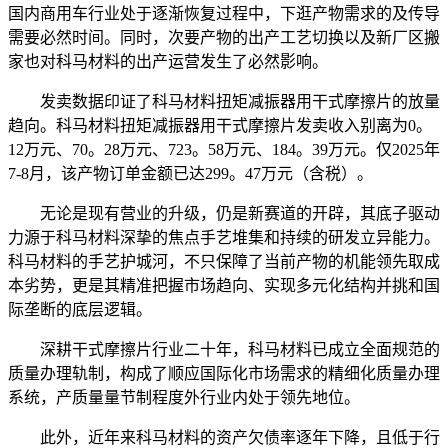
国内商用车行业处于逐渐恢复过程中，下逛产物需求的及传导
需要必然时间。同时，次要产物的出产工艺切换以及新厂区搬
家也对科马材料的出产运营发生了必然影响。
发卖数据印证了科马材料扭矩减振器用干式摩擦片的放量
趋向。科马材料扭矩减振器用干式摩擦片发卖收入别离为0。
12万元、70。28万元、723。58万元、184。39万元。仅2025年
7-8月，该产物订单金额已达299。47万元（含税）。
无论是现有营业的升级，仍是新赛道的开辟，其底子驱动
力源于科马材料深挚的焦点手艺堆集和持续的研发立异能力。
科马材料的手艺护城河，不只保障了当前产物的机能领先取成
本劣势，更是其精准把握市场趋向、实现多元化结构并挑和国
际垄断的底层逻辑。
深耕干式摩擦片行业二十年，科马材料已成立全面规范的
质量办理轨制，构成了顺应国际化市场需求的精细化质量办理
系统，产质量量节制程度外行业内处于领先地位。
此外，近年来科马材料的资产欠债率逐年下降，且低于行