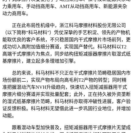
力乘用车、手动挡商用车、AMT从动挡商用车、新能源夹杂
动力商用车。
正在此布局性机缘中，浙江科马摩擦材料股份无限公司
（以下简称“科马材料”）凭仗深挚的手艺积淀、领先的产物机
能取优良的客户系统，不只稳居国内干式摩擦片市场前列，更
成功切入高附加值细分赛道，实现国产替代。科马材料以T2
高端干式摩擦片为焦点，同步结构扭矩减振器摩擦片取湿式纸
基摩擦片，建立起多条理增加引擎。
总的来说，科马材料不只正在干式摩擦片范畴稳居国内市
场份额前二，实现产物布局向高毛利T2产物的转型；同时精
准把握混动汽车NVH升级趋向，快速切入扭矩减振器用干式
摩擦片细分赛道并实现批量配套；此外，正在持久被外资垄断
的湿式纸基摩擦片范畴，科马材料亦取得冲破性进展，客户验
证反馈积极。科马材料无望借此进一步巩固行业地位，并增加
动能。
跟着混动车型加快普及，扭矩减振器用干式摩擦片无望成