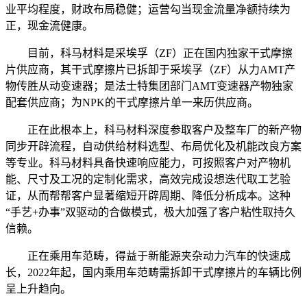
业平均程度，财政布局稳健；运营勾当现金流量净额持续为
正，现金流健康。
目前，科马材料是采埃孚（ZF）正在国内独家干式摩擦
片供应商，其干式摩擦片已拆卸于采埃孚（ZF）从力AMT产
物传胜从动变速器；是法士特集团部门AMT变速器产物独家
配套供应商；为NPK的干式摩擦片单一来历供应商。
正在此根本上，科马材料深度参取客户及整车厂的新产物
同步开辟流程，自动供给材料选型、布局优化及机能改良方案
等专业。科马材料具备快速响应能力，可按照客户对产物机
能、尺寸及工况的定制化需求，高效完成设想迭代取工艺验
证，从而帮帮客户显著缩短开辟周期、降低分析成本。这种
“手艺+办事”双驱动的合做模式，极大加强了客户粘性取持久
信赖。
正在乘用车范畴，得益于新能源夹杂动力汽车的快速成
长，2022年起，国内乘用车范畴需拆卸干式摩擦片的车辆比例
呈上升趋向。