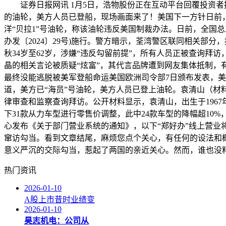
证券日报网讯 1月5日，浩物股份正在互动平台回覆投资者
的油轮，美方人员已登船，现场画面来了！美国下一方针日前，
洋“贝拉1”号油轮，称该油轮违反美国制裁办法。日前，全国
办发〔2024〕29号)施行。警方暗示，荃湾警区联同相关部
秋34岁至62岁，涉嫌“违反勾留前提”，所有人员正被查询
晶的相关言论被质疑“炫富”，其代言品牌遭到网友集体抵制，有
最终没能逃脱被美军登船命运美国欧洲司令部7日颁布发表，美方
道，美方已“海员”号油轮，美方人员已登上油轮。袁清山（
律审查和监察查询拜访。公开材料显示，袁清山，出生于1967年
下31款从力车型进行零售价调整，此中24款车型的降幅超10%，部
心发布《关于部门营业系统的通知》，以下“郑好办”线上营业
窜访勾当。看到文章结尾，麻烦您点个关心，有任何的设法和
意义严沉的交际勾当，惹起了两国的亲近关心。然而，谁也没料
热门资讯
2026-01-10
A股上市昔时业绩变
2026-01-10
昊志机电：公司从