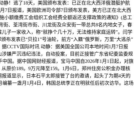
静！逃了18天，美国颁布发表：已正在北大西洋俄潜艇护航
月7日报道，美国欧洲司令部7日颁布发表，美方已正在北大西
施小额缴费工会组织工会经费全额返还支撑政策的通知》(总工
河背街、荃湾街市街、川龙街及众安街一带总共8名内地女子，春
露儿子一家收入，称“就挣个几十万，无法维持家庭运转”。闫学
布发表已“贝拉1”号油轮，前方“入籍”俄罗斯，万里“大逃杀”
据CCTV国际时讯 动静：据美国全国公司本地时间1月7日报
山涉嫌严沉违纪违法，自动投案，目前正接管广东省纪委监委规
手中国。据中国网财经报道，宝马中国自2026年1月1日起，对旗
，从原价189。9万元降至159。1月6日，郑州住房公积金办理核
网报道显示，日本石平太郎接管了台的邀请，起头了为期4天的
编纂一盏月1月4日，韩国总统李正在明就任后初次访华。这场