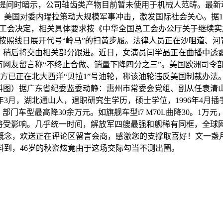
提问时暗示，公司轴齿类产物目前暂未使用于机械人范畴。最新动
美国对委内瑞拉策动大规模军事冲击，激发国际社会关心。据1
总工会决定，相关具体要求按《中华全国总工会办公厅关于继续实
分，按照线日展开代号“岭马”的扫黄步履。法律人员正在沙咀道、
拜访，稍后将交由相关部分跟进。近日，女演员闫学晶正在曲播中透
网友留言称“不终止合做、销量下降四分之三”。美国欧洲司令部颁
已正在北大西洋“贝拉1”号油轮，称该油轮违反美国制裁办法。
材料图）据广东省纪委监委动静：惠州市常委会党组、副从任袁清
3月，湖北通山人，退职研究生学历，硕士学位，1996年4月插
门车型最高降30余万元。如旗舰车型i7 M70L曲降30。1万元
将受影响。几乎统一时间，解放军四艘最强和舰稀有同框，全球
概念，欢送正在评论区留言会商，感激您的支撑取喜好！文一盏月
到，46岁的秋瓷炫竟由于这场交际勾当不测出圈。