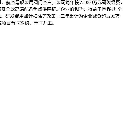
、航空母舰公用阀门空白。公司每年投入1000万元研发经费，
跻身全球高端配备焦点供应链。企业的起飞，得益于巨野县“全
、研发费用加计扣除等政策，三年累计为企业减负超1200万
成项目昔时签约、昔时开工。