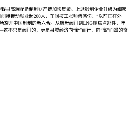
巨野县高端配备制制财产链加快集聚。上逛锻制企业升级为细密
间接带动就业超200人，车间技工张师傅感伤：“以前正在外
市场旋开中国制制的新六合。从航母阀门到LNG船焦点部件，年
—这不只是阀门的，更是县域经济向“新”而行、向“高”而攀的奋