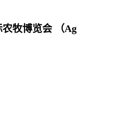
农牧博览会 （Ag