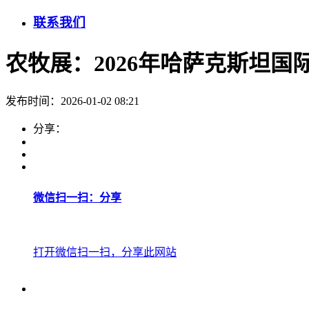
联系我们
农牧展：2026年哈萨克斯坦国际
发布时间：2026-01-02 08:21
分享：
微信扫一扫：分享
打开微信扫一扫，分享此网站